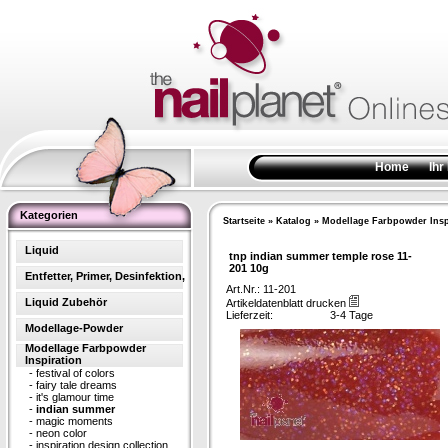
Home
Ihr
Kategorien
Startseite
»
Katalog
»
Modellage Farbpowder Insp
Liquid
tnp indian summer temple rose 11-
201 10g
Entfetter, Primer, Desinfektion,
Art.Nr.: 11-201
Liquid Zubehör
Artikeldatenblatt drucken
Lieferzeit:
3-4 Tage
Modellage-Powder
Modellage Farbpowder
Inspiration
-
festival of colors
-
fairy tale dreams
-
it's glamour time
-
indian summer
-
magic moments
-
neon color
-
inspiration design collection