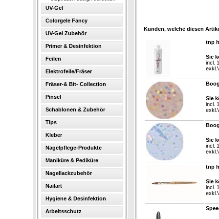
UV-Gel
Colorgele Fancy
Kunden, welche diesen Artike
UV-Gel Zubehör
tnp 
Primer & Desinfektion
Sie k
Feilen
incl.
exkl.
Elektrofeile/Fräser
Boogi
Fräser-& Bit- Collection
Pinsel
Sie k
incl.
Schablonen & Zubehör
exkl.
Tips
Boogi
Kleber
Sie k
incl.
Nagelpflege-Produkte
exkl.
Maniküre & Pediküre
tnp 
Nagellackzubehör
Sie k
Nailart
incl.
exkl.
Hygiene & Desinfektion
Spee
Arbeitsschutz