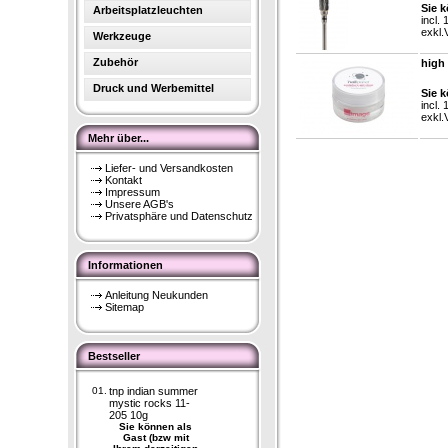
Sie k
Arbeitsplatzleuchten
incl.
exkl.
Werkzeuge
Zubehör
high 
Druck und Werbemittel
Sie k
incl.
exkl.
Mehr über...
Liefer- und Versandkosten
Kontakt
Impressum
Unsere AGB's
Privatsphäre und Datenschutz
Informationen
Anleitung Neukunden
Sitemap
Bestseller
01.
tnp indian summer
mystic rocks 11-
205 10g
Sie können als
Gast (bzw mit