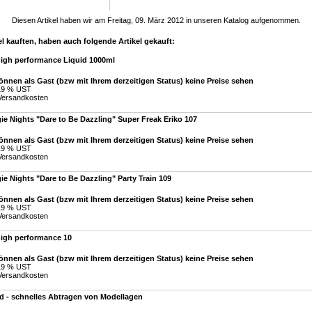
Diesen Artikel haben wir am Freitag, 09. März 2012 in unseren Katalog aufgenommen.
l kauften, haben auch folgende Artikel gekauft:
high performance Liquid 1000ml
önnen als Gast (bzw mit Ihrem derzeitigen Status) keine Preise sehen
 19 % UST
Versandkosten
e Nights "Dare to Be Dazzling" Super Freak Eriko 107
önnen als Gast (bzw mit Ihrem derzeitigen Status) keine Preise sehen
 19 % UST
Versandkosten
e Nights "Dare to Be Dazzling" Party Train 109
önnen als Gast (bzw mit Ihrem derzeitigen Status) keine Preise sehen
 19 % UST
Versandkosten
high performance 10
önnen als Gast (bzw mit Ihrem derzeitigen Status) keine Preise sehen
 19 % UST
Versandkosten
d - schnelles Abtragen von Modellagen