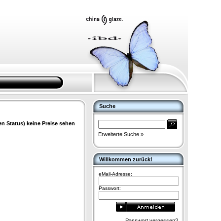
Suche
en Status) keine Preise sehen
Erweiterte Suche »
Willkommen zurück!
eMail-Adresse:
Passwort:
Passwort vergessen?