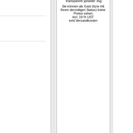
transparent )powder 35g
Sie können als Gast (bzw mit
Ihrem derzeitigen Status) keine
Preise sehen
incl. 19 % UST
exkl.
Versandkosten