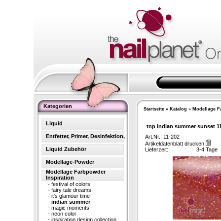
Kategorien
Startseite
»
Katalog
»
Modellage F
Liquid
tnp indian summer sunset 1
Entfetter, Primer, Desinfektion,
Art.Nr.: 11-202
Artikeldatenblatt drucken
Liquid Zubehör
Lieferzeit:
3-4 Tage
Modellage-Powder
Modellage Farbpowder
Inspiration
-
festival of colors
-
fairy tale dreams
-
it's glamour time
-
indian summer
-
magic moments
-
neon color
-
inspiration design collection