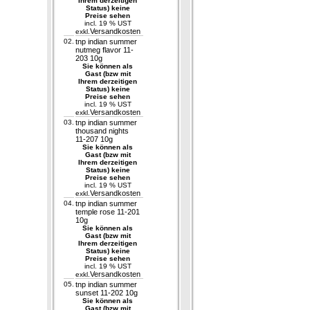
Ihrem derzeitigen
Status) keine
Preise sehen
incl. 19 % UST
Versandkosten
exkl.
02.
tnp indian summer
nutmeg flavor 11-
203 10g
Sie können als
Gast (bzw mit
Ihrem derzeitigen
Status) keine
Preise sehen
incl. 19 % UST
Versandkosten
exkl.
03.
tnp indian summer
thousand nights
11-207 10g
Sie können als
Gast (bzw mit
Ihrem derzeitigen
Status) keine
Preise sehen
incl. 19 % UST
Versandkosten
exkl.
04.
tnp indian summer
temple rose 11-201
10g
Sie können als
Gast (bzw mit
Ihrem derzeitigen
Status) keine
Preise sehen
incl. 19 % UST
Versandkosten
exkl.
05.
tnp indian summer
sunset 11-202 10g
Sie können als
Gast (bzw mit