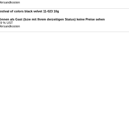
Versandkosten
estival of colors black velvet 11-023 10g
önnen als Gast (bzw mit Ihrem derzeitigen Status) keine Preise sehen
 19 % UST
Versandkosten