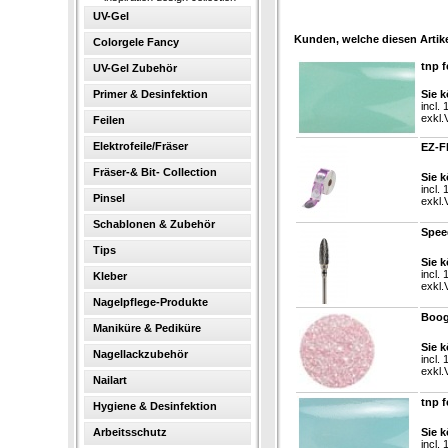
UV-Gel
Kunden, welche diesen Artike
Colorgele Fancy
tnp f
UV-Gel Zubehör
Primer & Desinfektion
Sie k
incl.
exkl.
Feilen
Elektrofeile/Fräser
EZ-F
Fräser-& Bit- Collection
Sie k
incl.
Pinsel
exkl.
Schablonen & Zubehör
Spee
Tips
Sie k
incl.
Kleber
exkl.
Nagelpflege-Produkte
Boogi
Maniküre & Pediküre
Sie k
Nagellackzubehör
incl.
exkl.
Nailart
tnp f
Hygiene & Desinfektion
Arbeitsschutz
Sie k
incl.