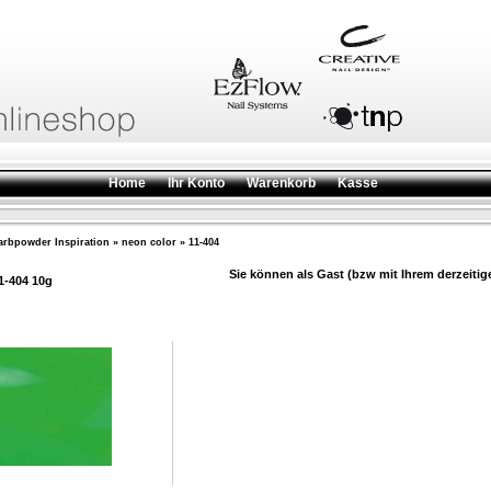
Home
Ihr Konto
Warenkorb
Kasse
arbpowder Inspiration
»
neon color
»
11-404
Sie können als Gast (bzw mit Ihrem derzeitig
1-404 10g