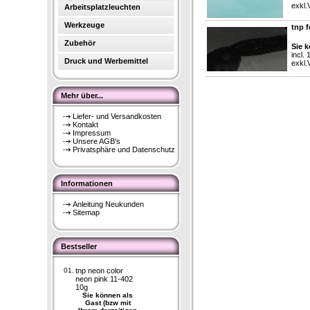
exkl.
Arbeitsplatzleuchten
Werkzeuge
tnp f
Zubehör
Sie k
incl.
Druck und Werbemittel
exkl.
Mehr über...
Liefer- und Versandkosten
Kontakt
Impressum
Unsere AGB's
Privatsphäre und Datenschutz
Informationen
Anleitung Neukunden
Sitemap
Bestseller
01.
tnp neon color
neon pink 11-402
10g
Sie können als
Gast (bzw mit