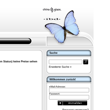
Suche
en Status) keine Preise sehen
Erweiterte Suche »
Willkommen zurück!
eMail-Adresse:
Passwort:
Passwort vergessen?