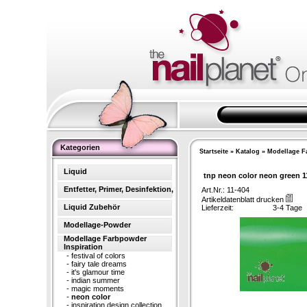
Kategorien
Startseite
»
Katalog
»
Modellage F
Liquid
tnp neon color neon green 1
Entfetter, Primer, Desinfektion,
Art.Nr.: 11-404
Artikeldatenblatt drucken
Liquid Zubehör
Lieferzeit:
3-4 Tage
Modellage-Powder
Modellage Farbpowder
Inspiration
-
festival of colors
-
fairy tale dreams
-
it's glamour time
-
indian summer
-
magic moments
-
neon color
-
inspiration design collection