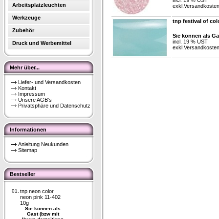
incl. 19 % UST
Arbeitsplatzleuchten
exkl.
Versandkoste
Werkzeuge
tnp festival of co
Zubehör
Sie können als Ga
incl. 19 % UST
Druck und Werbemittel
exkl.
Versandkoste
Mehr über...
Liefer- und Versandkosten
Kontakt
Impressum
Unsere AGB's
Privatsphäre und Datenschutz
Informationen
Anleitung Neukunden
Sitemap
Bestseller
01.
tnp neon color
neon pink 11-402
10g
Sie können als
Gast (bzw mit