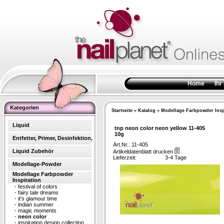
Home
Ihr
Kategorien
Startseite
»
Katalog
»
Modellage Farbpowder Insp
Liquid
tnp neon color neon yellow 11-405
10g
Entfetter, Primer, Desinfektion,
Art.Nr.: 11-405
Liquid Zubehör
Artikeldatenblatt drucken
Lieferzeit:
3-4 Tage
Modellage-Powder
Modellage Farbpowder
Inspiration
-
festival of colors
-
fairy tale dreams
-
it's glamour time
-
indian summer
-
magic moments
-
neon color
-
inspiration design collection