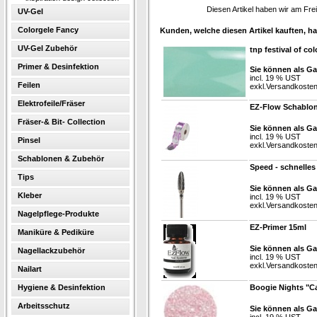
Diesen Artikel haben wir am Fr
UV-Gel
Colorgele Fancy
Kunden, welche diesen Artikel kauften, ha
UV-Gel Zubehör
tnp festival of co
Primer & Desinfektion
Sie können als Ga
incl. 19 % UST
Feilen
exkl.
Versandkoste
Elektrofeile/Fräser
EZ-Flow Schablon
Fräser-& Bit- Collection
Sie können als Ga
incl. 19 % UST
Pinsel
exkl.
Versandkoste
Schablonen & Zubehör
Speed - schnelle
Tips
Sie können als Ga
Kleber
incl. 19 % UST
exkl.
Versandkoste
Nagelpflege-Produkte
EZ-Primer 15ml
Maniküre & Pediküre
Sie können als Ga
Nagellackzubehör
incl. 19 % UST
exkl.
Versandkoste
Nailart
Hygiene & Desinfektion
Boogie Nights "Ca
Arbeitsschutz
Sie können als Ga