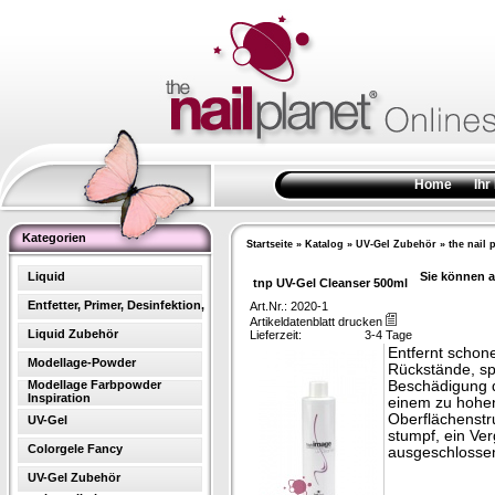
Home
Ihr
Kategorien
Startseite
»
Katalog
»
UV-Gel Zubehör
»
the nail 
Liquid
Sie können a
tnp UV-Gel Cleanser 500ml
Entfetter, Primer, Desinfektion,
Art.Nr.: 2020-1
Artikeldatenblatt drucken
Liquid Zubehör
Lieferzeit:
3-4 Tage
Entfernt schon
Modellage-Powder
Rückstände, sp
Modellage Farbpowder
Beschädigung d
Inspiration
einem zu hohen 
Oberflächenstru
UV-Gel
stumpf, ein Ver
Colorgele Fancy
ausgeschlosse
UV-Gel Zubehör