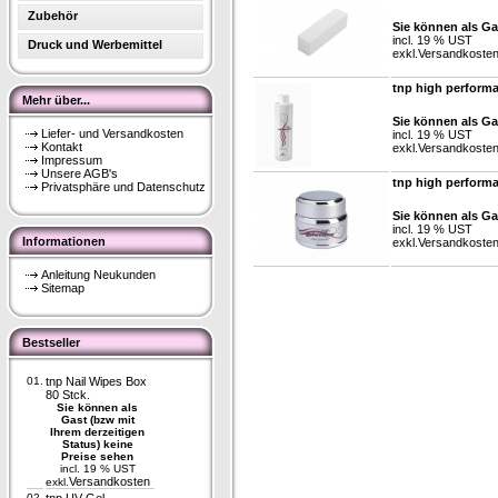
Zubehör
Sie können als Ga
incl. 19 % UST
Druck und Werbemittel
exkl.
Versandkoste
tnp high perform
Mehr über...
Sie können als Ga
Liefer- und Versandkosten
incl. 19 % UST
Kontakt
exkl.
Versandkoste
Impressum
Unsere AGB's
tnp high perform
Privatsphäre und Datenschutz
Sie können als Ga
incl. 19 % UST
Informationen
exkl.
Versandkoste
Anleitung Neukunden
Sitemap
Bestseller
01.
tnp Nail Wipes Box
80 Stck.
Sie können als
Gast (bzw mit
Ihrem derzeitigen
Status) keine
Preise sehen
incl. 19 % UST
Versandkosten
exkl.
02.