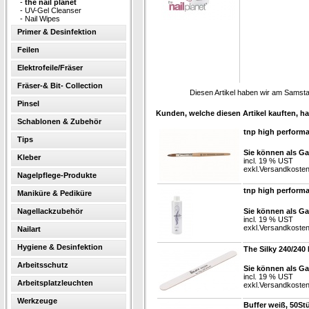
-
the nail planet
-
UV-Gel Cleanser
-
Nail Wipes
Primer & Desinfektion
Feilen
Elektrofeile/Fräser
Fräser-& Bit- Collection
Diesen Artikel haben wir am Samst
Pinsel
Kunden, welche diesen Artikel kauften, ha
Schablonen & Zubehör
tnp high perform
Tips
Sie können als Ga
Kleber
incl. 19 % UST
exkl.
Versandkoste
Nagelpflege-Produkte
tnp high perform
Maniküre & Pediküre
Nagellackzubehör
Sie können als Ga
incl. 19 % UST
exkl.
Versandkoste
Nailart
Hygiene & Desinfektion
The Silky 240/240
Arbeitsschutz
Sie können als Ga
incl. 19 % UST
Arbeitsplatzleuchten
exkl.
Versandkoste
Werkzeuge
Buffer weiß, 50St