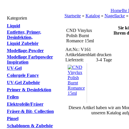
Home
Ihr
Startseite
»
Katalog
»
Nagellacke
Kategorien
Liquid
Sie k
CND Vinylux
Entfetter, Primer,
Ihrem de
Polish Burnt
Desinfektion,
Romance 15ml
Liquid Zubehör
Art.Nr.: V161
Modellage-Powder
Artikeldatenblatt drucken
Modellage Farbpowder
Lieferzeit:
3-4 Tage
Inspiration
UV-Gel
Colorgele Fancy
UV-Gel Zubehör
Primer & Desinfektion
Feilen
Elektrofeile/Fräser
Diesen Artikel haben wir am Mon
Fräser-& Bit- Collection
unseren Katalog au
Pinsel
Schablonen & Zubehör