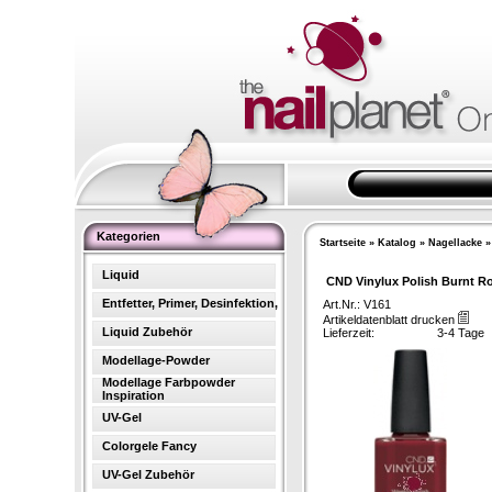
Kategorien
Startseite
»
Katalog
»
Nagellacke
Liquid
CND Vinylux Polish Burnt 
Entfetter, Primer, Desinfektion,
Art.Nr.: V161
Artikeldatenblatt drucken
Liquid Zubehör
Lieferzeit:
3-4 Tage
Modellage-Powder
Modellage Farbpowder
Inspiration
UV-Gel
Colorgele Fancy
UV-Gel Zubehör