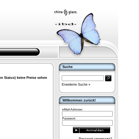
Suche
en Status) keine Preise sehen
Erweiterte Suche »
Willkommen zurück!
eMail-Adresse:
Passwort:
Passwort vergessen?