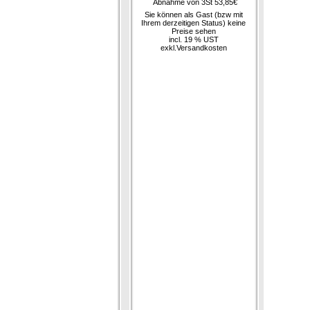
Abnahme von 3St 53,85€
Sie können als Gast (bzw mit
Ihrem derzeitigen Status) keine
Preise sehen
incl. 19 % UST
exkl.
Versandkosten