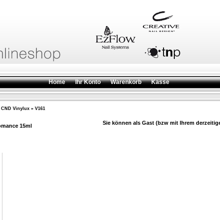
Home
Ihr Konto
Warenkorb
Kasse
»
CND Vinylux
»
V161
Sie können als Gast (bzw mit Ihrem derzeitig
Romance 15ml