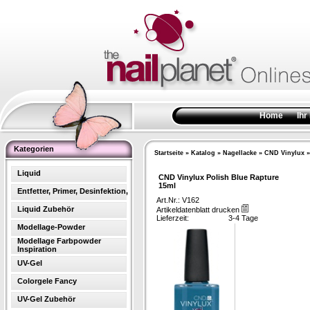
Home
Ihr
Kategorien
Startseite
»
Katalog
»
Nagellacke
»
CND Vinylux
Liquid
CND Vinylux Polish Blue Rapture
15ml
Entfetter, Primer, Desinfektion,
Art.Nr.: V162
Liquid Zubehör
Artikeldatenblatt drucken
Lieferzeit:
3-4 Tage
Modellage-Powder
Modellage Farbpowder
Inspiration
UV-Gel
Colorgele Fancy
UV-Gel Zubehör