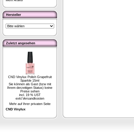
Mehr Artikel
Hersteller
Zuletzt angesehen
CND Vinylux Polish Grapefruit
Sparkle 15ml
Sie können als Gast (bzw mit
Ihrem derzeitigen Status) keine
Preise sehen
incl. 19 % UST
exkl.
Versandkosten
Mehr auf Ihrer privaten Seite
CND Vinylux