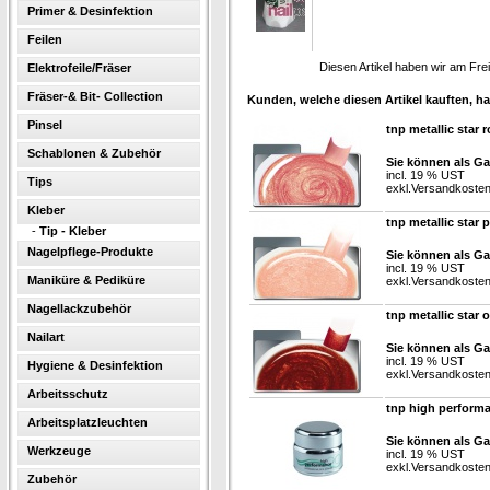
Primer & Desinfektion
Feilen
Diesen Artikel haben wir am Fr
Elektrofeile/Fräser
Fräser-& Bit- Collection
Kunden, welche diesen Artikel kauften, ha
Pinsel
tnp metallic star 
Schablonen & Zubehör
Sie können als Ga
incl. 19 % UST
Tips
exkl.
Versandkoste
Kleber
tnp metallic star 
-
Tip - Kleber
Nagelpflege-Produkte
Sie können als Ga
incl. 19 % UST
Maniküre & Pediküre
exkl.
Versandkoste
Nagellackzubehör
tnp metallic star 
Nailart
Sie können als Ga
incl. 19 % UST
Hygiene & Desinfektion
exkl.
Versandkoste
Arbeitsschutz
tnp high perform
Arbeitsplatzleuchten
Sie können als Ga
Werkzeuge
incl. 19 % UST
exkl.
Versandkoste
Zubehör