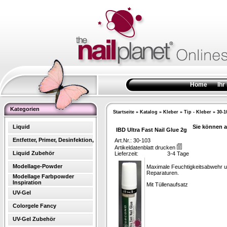
Home
Ihr
Kategorien
Startseite
»
Katalog
»
Kleber
»
Tip - Kleber
»
30-1
Liquid
Sie können a
IBD Ultra Fast Nail Glue 2g
Entfetter, Primer, Desinfektion,
Art.Nr.: 30-103
Artikeldatenblatt drucken
Liquid Zubehör
Lieferzeit:
3-4 Tage
Modellage-Powder
Maximale Feuchtigkeitsabwehr un
Reparaturen.
Modellage Farbpowder
Inspiration
Mit Tüllenaufsatz
UV-Gel
Colorgele Fancy
UV-Gel Zubehör