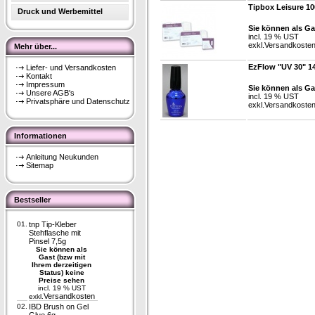
Tipbox Leisure 10
Druck und Werbemittel
Sie können als Ga
incl. 19 % UST
exkl.
Versandkoste
Mehr über...
EzFlow "UV 30" 1
Liefer- und Versandkosten
Kontakt
Impressum
Sie können als Ga
Unsere AGB's
incl. 19 % UST
Privatsphäre und Datenschutz
exkl.
Versandkoste
Informationen
Anleitung Neukunden
Sitemap
Bestseller
01.
tnp Tip-Kleber
Stehflasche mit
Pinsel 7,5g
Sie können als
Gast (bzw mit
Ihrem derzeitigen
Status) keine
Preise sehen
incl. 19 % UST
Versandkosten
exkl.
02.
IBD Brush on Gel