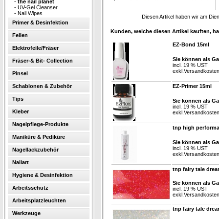
-
the nail planet
-
UV-Gel Cleanser
-
Nail Wipes
Diesen Artikel haben wir am Die
Primer & Desinfektion
Kunden, welche diesen Artikel kauften, ha
Feilen
EZ-Bond 15ml
Elektrofeile/Fräser
Sie können als Ga
Fräser-& Bit- Collection
incl. 19 % UST
exkl.
Versandkoste
Pinsel
Schablonen & Zubehör
EZ-Primer 15ml
Tips
Sie können als Ga
incl. 19 % UST
Kleber
exkl.
Versandkoste
Nagelpflege-Produkte
tnp high perform
Maniküre & Pediküre
Sie können als Ga
incl. 19 % UST
Nagellackzubehör
exkl.
Versandkoste
Nailart
tnp fairy tale dr
Hygiene & Desinfektion
Sie können als Ga
Arbeitsschutz
incl. 19 % UST
exkl.
Versandkoste
Arbeitsplatzleuchten
tnp fairy tale dre
Werkzeuge