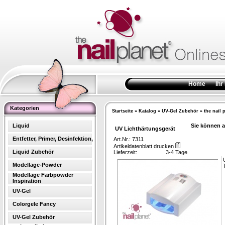
Home
Ihr
Kategorien
Startseite
»
Katalog
»
UV-Gel Zubehör
»
the nail 
Liquid
Sie können a
UV Lichthärtungsgerät
Entfetter, Primer, Desinfektion,
Art.Nr.: 7311
Artikeldatenblatt drucken
Liquid Zubehör
Lieferzeit:
3-4 Tage
Modellage-Powder
Modellage Farbpowder
Inspiration
UV-Gel
Colorgele Fancy
UV-Gel Zubehör