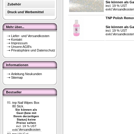
Sie können als Ga
Zubehör
incl. 19 % UST
exkl.
Versandkoste
Druck und Werbemittel
TNP Polish Remov
Mehr über...
Sie können als Ga
incl. 19 % UST
exkl.
Versandkoste
Liefer- und Versandkosten
Kontakt
Impressum
Unsere AGB's
Privatsphäre und Datenschutz
Informationen
Anleitung Neukunden
Sitemap
Bestseller
01.
tnp Nail Wipes Box
80 Stck.
Sie können als
Gast (bzw mit
Ihrem derzeitigen
Status) keine
Preise sehen
incl. 19 % UST
Versandkosten
exkl.
02.