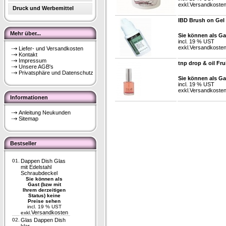
exkl.
Versandkoste
Druck und Werbemittel
IBD Brush on Gel
Mehr über...
Sie können als Ga
incl. 19 % UST
exkl.
Versandkoste
Liefer- und Versandkosten
Kontakt
Impressum
tnp drop & oil Fru
Unsere AGB's
Privatsphäre und Datenschutz
Sie können als Ga
incl. 19 % UST
exkl.
Versandkoste
Informationen
Anleitung Neukunden
Sitemap
Bestseller
01.
Dappen Dish Glas
mit Edelstahl
Schraubdeckel
Sie können als
Gast (bzw mit
Ihrem derzeitigen
Status) keine
Preise sehen
incl. 19 % UST
Versandkosten
exkl.
02.
Glas Dappen Dish