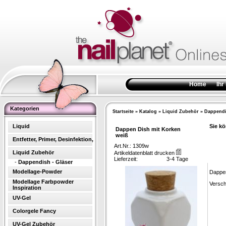
Home
Ihr
Kategorien
Startseite
»
Katalog
»
Liquid Zubehör
»
Dappendi
Liquid
Sie kö
Dappen Dish mit Korken
weiß
Entfetter, Primer, Desinfektion,
Art.Nr.: 1309w
Liquid Zubehör
Artikeldatenblatt drucken
Lieferzeit:
3-4 Tage
-
Dappendish - Gläser
Modellage-Powder
Dappen
Modellage Farbpowder
Versch
Inspiration
UV-Gel
Colorgele Fancy
UV-Gel Zubehör