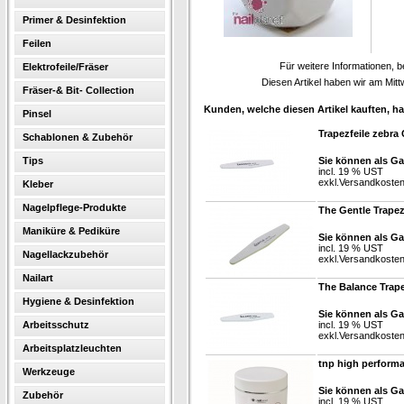
Primer & Desinfektion
Feilen
Für weitere Informationen, b
Elektrofeile/Fräser
Diesen Artikel haben wir am Mit
Fräser-& Bit- Collection
Kunden, welche diesen Artikel kauften, ha
Pinsel
Trapezfeile zebra 
Schablonen & Zubehör
Tips
Sie können als Ga
incl. 19 % UST
exkl.
Versandkoste
Kleber
Nagelpflege-Produkte
The Gentle Trapez
Maniküre & Pediküre
Sie können als Ga
incl. 19 % UST
Nagellackzubehör
exkl.
Versandkoste
Nailart
The Balance Trape
Hygiene & Desinfektion
Sie können als Ga
Arbeitsschutz
incl. 19 % UST
exkl.
Versandkoste
Arbeitsplatzleuchten
tnp high perform
Werkzeuge
Sie können als Ga
Zubehör
incl. 19 % UST