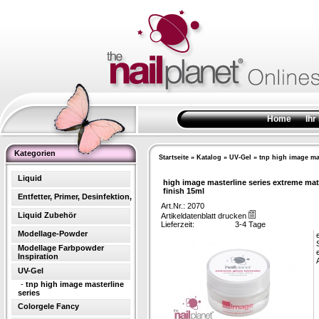
Home
Ihr
Kategorien
Startseite
»
Katalog
»
UV-Gel
»
tnp high image mas
Liquid
high image masterline series extreme mat
finish 15ml
Entfetter, Primer, Desinfektion,
Art.Nr.: 2070
Liquid Zubehör
Artikeldatenblatt drucken
Lieferzeit:
3-4 Tage
Modellage-Powder
Modellage Farbpowder
Inspiration
UV-Gel
-
tnp high image masterline
series
Colorgele Fancy