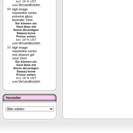
incl. 19 % UST
Versandkosten
exkl.
09.
high image
masterline series
extreme gloss
lavender 15ml
Sie können als
Gast (bzw mit
Ihrem derzeitigen
Status) keine
Preise sehen
incl. 19 % UST
Versandkosten
exkl.
10.
high image
masterline series
one phases gel
rose 15ml
Sie können als
Gast (bzw mit
Ihrem derzeitigen
Status) keine
Preise sehen
incl. 19 % UST
Versandkosten
exkl.
Hersteller