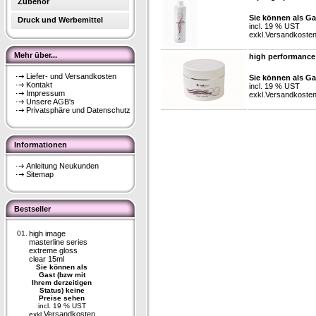
Zubehör
Sie können als Ga
Druck und Werbemittel
incl. 19 % UST
exkl.
Versandkoste
Mehr über...
high performance
Liefer- und Versandkosten
Sie können als Ga
Kontakt
incl. 19 % UST
Impressum
exkl.
Versandkoste
Unsere AGB's
Privatsphäre und Datenschutz
Informationen
Anleitung Neukunden
Sitemap
Bestseller
01.
high image
masterline series
extreme gloss
clear 15ml
Sie können als
Gast (bzw mit
Ihrem derzeitigen
Status) keine
Preise sehen
incl. 19 % UST
Versandkosten
exkl.