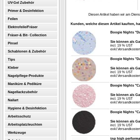
UV-Gel Zubehör
Primer & Desinfektion
Diesen Artikel haben wir am Dien
Feilen
Kunden, welche diesen Artikel kauften, ha
Elektrofeile/Fräser
Boogie Nights "Da
Fräser-& Bit- Collection
Sie können als Ga
Pinsel
incl. 19 % UST
exkl.
Versandkoste
Schablonen & Zubehör
Boogie Nights "Da
Tips
Kleber
Sie können als Ga
incl. 19 % UST
Nagelpflege-Produkte
exkl.
Versandkoste
Maniküre & Pediküre
Boogie Nights "Ca
Nagellackzubehör
Sie können als Ga
incl. 19 % UST
Nailart
exkl.
Versandkoste
Hygiene & Desinfektion
Boogie Nights "Ca
Arbeitsschutz
Sie können als Ga
Arbeitsplatzleuchten
incl. 19 % UST
exkl.
Versandkoste
Werkzeuge
tnp high perform