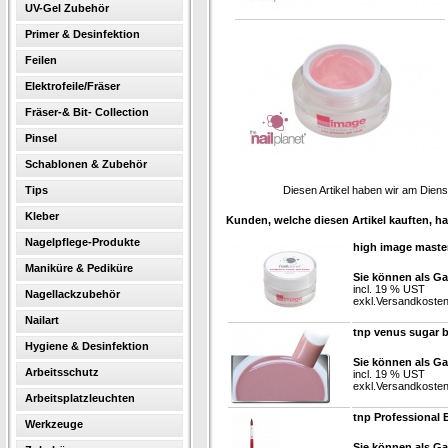
UV-Gel Zubehör
Primer & Desinfektion
Feilen
Elektrofeile/Fräser
Fräser-& Bit- Collection
Pinsel
Schablonen & Zubehör
Tips
Diesen Artikel haben wir am Dien
Kleber
Kunden, welche diesen Artikel kauften, ha
Nagelpflege-Produkte
high image master
Maniküre & Pediküre
Sie können als Ga
incl. 19 % UST
Nagellackzubehör
exkl.
Versandkoste
Nailart
tnp venus sugar 
Hygiene & Desinfektion
Sie können als Ga
Arbeitsschutz
incl. 19 % UST
exkl.
Versandkoste
Arbeitsplatzleuchten
tnp Professional 
Werkzeuge
Sie können als Ga