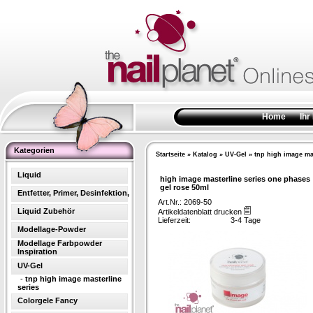
Home
Ihr
Kategorien
Startseite
»
Katalog
»
UV-Gel
»
tnp high image mas
Liquid
high image masterline series one phases
gel rose 50ml
Entfetter, Primer, Desinfektion,
Art.Nr.: 2069-50
Liquid Zubehör
Artikeldatenblatt drucken
Lieferzeit:
3-4 Tage
Modellage-Powder
Modellage Farbpowder
Inspiration
UV-Gel
-
tnp high image masterline
series
Colorgele Fancy