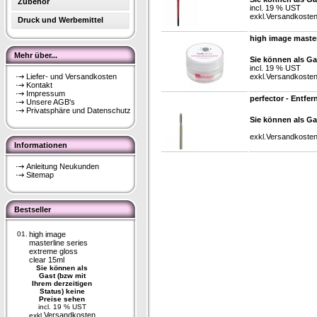
Zubehör
incl. 19 % UST
exkl.
Versandkoste
Druck und Werbemittel
high image master
Mehr über...
Sie können als Ga
incl. 19 % UST
Liefer- und Versandkosten
exkl.
Versandkoste
Kontakt
Impressum
perfector - Entfe
Unsere AGB's
Privatsphäre und Datenschutz
Sie können als Ga
exkl.
Versandkoste
Informationen
Anleitung Neukunden
Sitemap
Bestseller
01.
high image
masterline series
extreme gloss
clear 15ml
Sie können als
Gast (bzw mit
Ihrem derzeitigen
Status) keine
Preise sehen
incl. 19 % UST
Versandkosten
exkl.