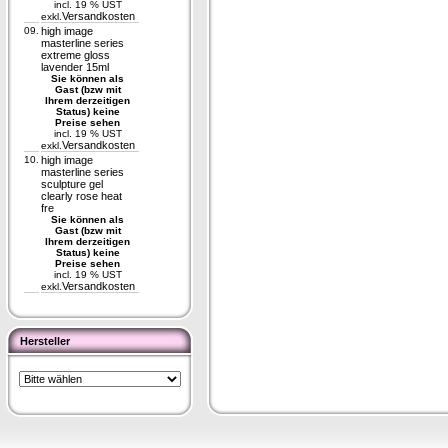
incl. 19 % UST
Versandkosten
exkl.
09.
high image
masterline series
extreme gloss
lavender 15ml
Sie können als
Gast (bzw mit
Ihrem derzeitigen
Status) keine
Preise sehen
incl. 19 % UST
Versandkosten
exkl.
10.
high image
masterline series
sculpture gel
clearly rose heat
fre
Sie können als
Gast (bzw mit
Ihrem derzeitigen
Status) keine
Preise sehen
incl. 19 % UST
Versandkosten
exkl.
Hersteller