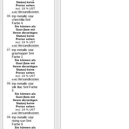
Status) keine
Preise sehen
incl. 19 % UST
Versandkosten
exkl.
06.
tnp metallic star
chinchilla 5ml
Farbe 4
Sie können als
Gast (bzw mit
Ihrem derzeitigen
Status) keine
Preise sehen
incl. 19 % UST
Versandkosten
exkl.
07.
tnp metallic star
grashopper 5ml
Farbe 1
Sie können als
Gast (bzw mit
Ihrem derzeitigen
Status) keine
Preise sehen
incl. 19 % UST
Versandkosten
exkl.
08.
tnp metallic star
silk lilac 5ml Farbe
5
Sie können als
Gast (bzw mit
Ihrem derzeitigen
Status) keine
Preise sehen
incl. 19 % UST
Versandkosten
exkl.
09.
tnp metallic star
rising sun 5ml
Farbe 9
Sie können als