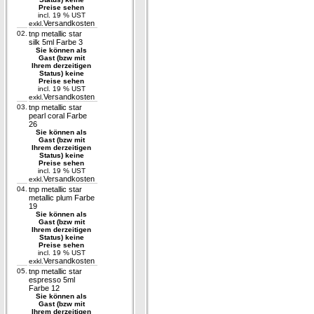
Preise sehen
incl. 19 % UST
Versandkosten
exkl.
02.
tnp metallic star
silk 5ml Farbe 3
Sie können als
Gast (bzw mit
Ihrem derzeitigen
Status) keine
Preise sehen
incl. 19 % UST
Versandkosten
exkl.
03.
tnp metallic star
pearl coral Farbe
26
Sie können als
Gast (bzw mit
Ihrem derzeitigen
Status) keine
Preise sehen
incl. 19 % UST
Versandkosten
exkl.
04.
tnp metallic star
metallic plum Farbe
19
Sie können als
Gast (bzw mit
Ihrem derzeitigen
Status) keine
Preise sehen
incl. 19 % UST
Versandkosten
exkl.
05.
tnp metallic star
espresso 5ml
Farbe 12
Sie können als
Gast (bzw mit
Ihrem derzeitigen