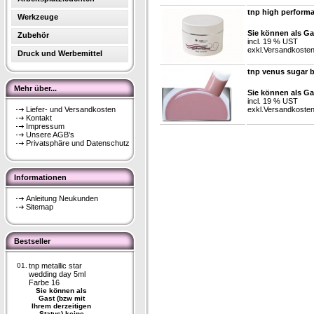
tnp high perform
Werkzeuge
Sie können als Ga
Zubehör
incl. 19 % UST
exkl.
Versandkoste
Druck und Werbemittel
tnp venus sugar 
Mehr über...
Sie können als Ga
incl. 19 % UST
Liefer- und Versandkosten
exkl.
Versandkoste
Kontakt
Impressum
Unsere AGB's
Privatsphäre und Datenschutz
Informationen
Anleitung Neukunden
Sitemap
Bestseller
01.
tnp metallic star
wedding day 5ml
Farbe 16
Sie können als
Gast (bzw mit
Ihrem derzeitigen
Status) keine