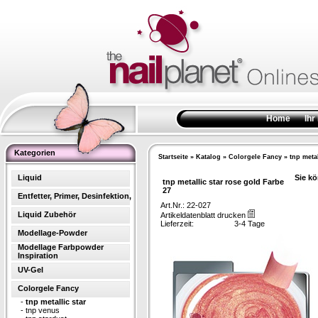
Home
Ihr
Kategorien
Startseite
»
Katalog
»
Colorgele Fancy
»
tnp metal
Liquid
Sie kö
tnp metallic star rose gold Farbe
27
Entfetter, Primer, Desinfektion,
Art.Nr.: 22-027
Liquid Zubehör
Artikeldatenblatt drucken
Lieferzeit:
3-4 Tage
Modellage-Powder
Modellage Farbpowder
Inspiration
UV-Gel
Colorgele Fancy
-
tnp metallic star
-
tnp venus