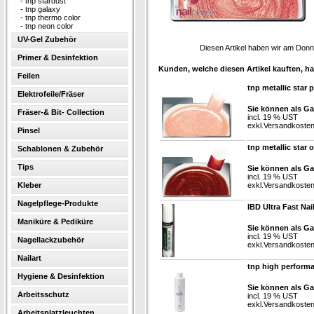
-
tnp stardust
-
tnp galaxy
-
tnp thermo color
-
tnp neon color
UV-Gel Zubehör
Diesen Artikel haben wir am Don
Primer & Desinfektion
Kunden, welche diesen Artikel kauften, ha
Feilen
tnp metallic star 
Elektrofeile/Fräser
Sie können als Ga
Fräser-& Bit- Collection
incl. 19 % UST
exkl.
Versandkoste
Pinsel
tnp metallic star 
Schablonen & Zubehör
Tips
Sie können als Ga
incl. 19 % UST
Kleber
exkl.
Versandkoste
Nagelpflege-Produkte
IBD Ultra Fast Nai
Maniküre & Pediküre
Sie können als Ga
incl. 19 % UST
Nagellackzubehör
exkl.
Versandkoste
Nailart
tnp high performa
Hygiene & Desinfektion
Sie können als Ga
Arbeitsschutz
incl. 19 % UST
exkl.
Versandkoste
Arbeitsplatzleuchten