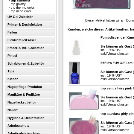
-
tnp stardust
-
tnp galaxy
-
tnp thermo color
-
tnp neon color
UV-Gel Zubehör
Diesen Artikel haben wir am Don
Primer & Desinfektion
Kunden, welche diesen Artikel kauften, ha
Feilen
Pumpdispender Kuns
Elektrofeile/Fräser
Sie können als Gast 
Fräser-& Bit- Collection
incl. 19 % UST
exkl.
Versandkosten
Pinsel
EzFlow "UV 30" 14ml
Schablonen & Zubehör
Tips
Sie können als Gast 
incl. 19 % UST
Kleber
exkl.
Versandkosten
Nagelpflege-Produkte
tnp venus fairy pink 
Maniküre & Pediküre
Sie können als Gast 
incl. 19 % UST
Nagellackzubehör
exkl.
Versandkosten
Nailart
tnp stardust girly pi
Hygiene & Desinfektion
Sie können als Gast 
Arbeitsschutz
incl. 19 % UST
exkl.
Versandkosten
Arbeitsplatzleuchten