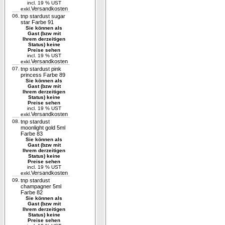
incl. 19 % UST
Versandkosten
exkl.
06.
tnp stardust sugar
star Farbe 91
Sie können als
Gast (bzw mit
Ihrem derzeitigen
Status) keine
Preise sehen
incl. 19 % UST
Versandkosten
exkl.
07.
tnp stardust pink
princess Farbe 89
Sie können als
Gast (bzw mit
Ihrem derzeitigen
Status) keine
Preise sehen
incl. 19 % UST
Versandkosten
exkl.
08.
tnp stardust
moonlight gold 5ml
Farbe 83
Sie können als
Gast (bzw mit
Ihrem derzeitigen
Status) keine
Preise sehen
incl. 19 % UST
Versandkosten
exkl.
09.
tnp stardust
champagner 5ml
Farbe 82
Sie können als
Gast (bzw mit
Ihrem derzeitigen
Status) keine
Preise sehen