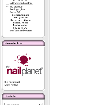
incl. 19 % UST
Versandkosten
exkl.
10.
tnp stardust
flamingo glow
Farbe 90
Sie können als
Gast (bzw mit
Ihrem derzeitigen
Status) keine
Preise sehen
incl. 19 % UST
Versandkosten
exkl.
Hersteller Info
the nail planet
Mehr Artikel
Hersteller