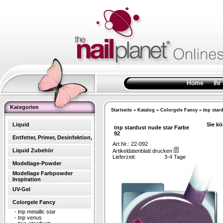
Home
Ihr
Kategorien
Startseite
»
Katalog
»
Colorgele Fancy
»
tnp star
Liquid
Sie kö
tnp stardust nude star Farbe
92
Entfetter, Primer, Desinfektion,
Art.Nr.: 22-092
Liquid Zubehör
Artikeldatenblatt drucken
Lieferzeit:
3-4 Tage
Modellage-Powder
Modellage Farbpowder
Inspiration
UV-Gel
Colorgele Fancy
-
tnp metallic star
-
tnp venus