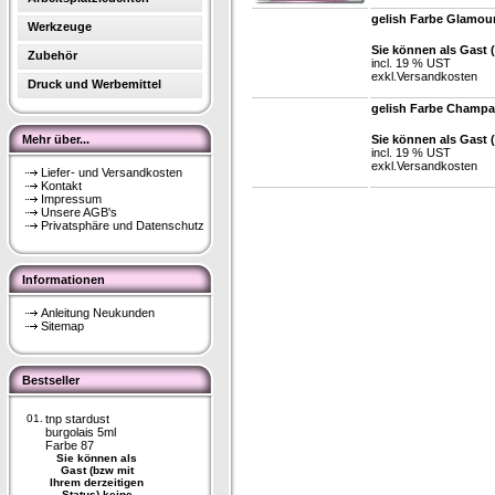
gelish Farbe Glamou
Werkzeuge
Sie können als Gast 
Zubehör
incl. 19 % UST
exkl.
Versandkosten
Druck und Werbemittel
gelish Farbe Champa
Mehr über...
Sie können als Gast 
incl. 19 % UST
exkl.
Versandkosten
Liefer- und Versandkosten
Kontakt
Impressum
Unsere AGB's
Privatsphäre und Datenschutz
Informationen
Anleitung Neukunden
Sitemap
Bestseller
01.
tnp stardust
burgolais 5ml
Farbe 87
Sie können als
Gast (bzw mit
Ihrem derzeitigen
Status) keine