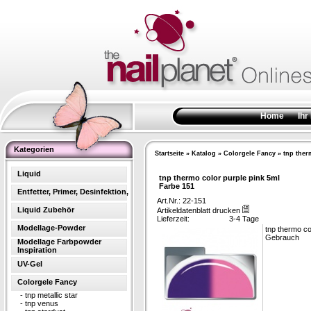
Home
Ihr
Kategorien
Startseite
»
Katalog
»
Colorgele Fancy
»
tnp ther
Liquid
tnp thermo color purple pink 5ml
Farbe 151
Entfetter, Primer, Desinfektion,
Art.Nr.: 22-151
Liquid Zubehör
Artikeldatenblatt drucken
Lieferzeit:
3-4 Tage
Modellage-Powder
tnp thermo co
Gebrauch
Modellage Farbpowder
Inspiration
UV-Gel
Colorgele Fancy
-
tnp metallic star
-
tnp venus