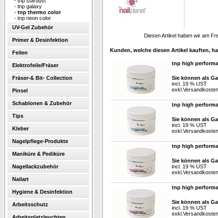
-
tnp stardust
-
tnp galaxy
-
tnp thermo color
-
tnp neon color
UV-Gel Zubehör
Diesen Artikel haben wir am Fr
Primer & Desinfektion
Kunden, welche diesen Artikel kauften, ha
Feilen
tnp high perform
Elektrofeile/Fräser
Fräser-& Bit- Collection
Sie können als Ga
incl. 19 % UST
exkl.
Versandkoste
Pinsel
Schablonen & Zubehör
tnp high performa
Tips
Sie können als Ga
incl. 19 % UST
Kleber
exkl.
Versandkoste
Nagelpflege-Produkte
tnp high perform
Maniküre & Pediküre
Sie können als Ga
Nagellackzubehör
incl. 19 % UST
exkl.
Versandkoste
Nailart
tnp high perform
Hygiene & Desinfektion
Sie können als Ga
Arbeitsschutz
incl. 19 % UST
exkl.
Versandkoste
Arbeitsplatzleuchten