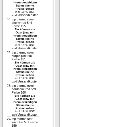
Ihrem derzeitigen
Status) keine
Preise sehen
incl. 19 % UST
Versandkosten
exkl.
06.
tnp thermo color
cherry red 5ml
Farbe 155
Sie können als
Gast (bzw mit
Ihrem derzeitigen
Status) keine
Preise sehen
incl. 19 % UST
Versandkosten
exkl.
07.
tnp thermo color
purple pink 5ml
Farbe 151
Sie können als
Gast (bzw mit
Ihrem derzeitigen
Status) keine
Preise sehen
incl. 19 % UST
Versandkosten
exkl.
08.
tnp thermo color
bordeaux red 5ml
Farbe 160
Sie können als
Gast (bzw mit
Ihrem derzeitigen
Status) keine
Preise sehen
incl. 19 % UST
Versandkosten
exkl.
09.
tnp thermo star
lilac blue 5ml Farbe
159