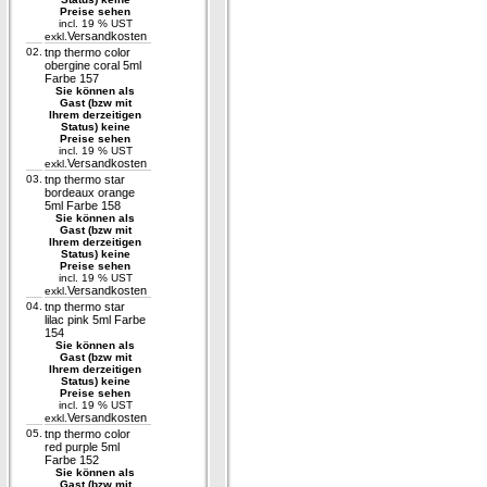
Preise sehen
incl. 19 % UST
Versandkosten
exkl.
02.
tnp thermo color
obergine coral 5ml
Farbe 157
Sie können als
Gast (bzw mit
Ihrem derzeitigen
Status) keine
Preise sehen
incl. 19 % UST
Versandkosten
exkl.
03.
tnp thermo star
bordeaux orange
5ml Farbe 158
Sie können als
Gast (bzw mit
Ihrem derzeitigen
Status) keine
Preise sehen
incl. 19 % UST
Versandkosten
exkl.
04.
tnp thermo star
lilac pink 5ml Farbe
154
Sie können als
Gast (bzw mit
Ihrem derzeitigen
Status) keine
Preise sehen
incl. 19 % UST
Versandkosten
exkl.
05.
tnp thermo color
red purple 5ml
Farbe 152
Sie können als
Gast (bzw mit