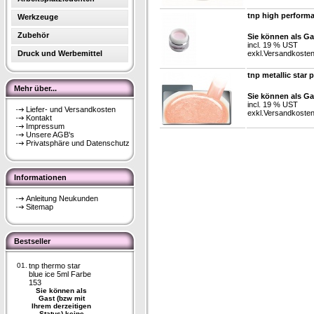
tnp high perform
Werkzeuge
Zubehör
Sie können als Ga
incl. 19 % UST
Druck und Werbemittel
exkl.
Versandkoste
tnp metallic star 
Mehr über...
Sie können als Ga
incl. 19 % UST
Liefer- und Versandkosten
exkl.
Versandkoste
Kontakt
Impressum
Unsere AGB's
Privatsphäre und Datenschutz
Informationen
Anleitung Neukunden
Sitemap
Bestseller
01.
tnp thermo star
blue ice 5ml Farbe
153
Sie können als
Gast (bzw mit
Ihrem derzeitigen
Status) keine