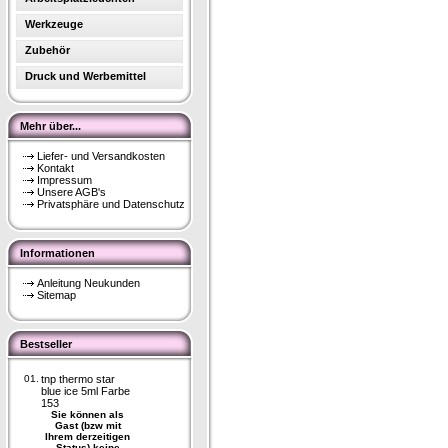
Werkzeuge
Zubehör
Druck und Werbemittel
Mehr über...
Liefer- und Versandkosten
Kontakt
Impressum
Unsere AGB's
Privatsphäre und Datenschutz
Informationen
Anleitung Neukunden
Sitemap
Bestseller
01.
tnp thermo star
blue ice 5ml Farbe
153
Sie können als
Gast (bzw mit
Ihrem derzeitigen
Status) keine