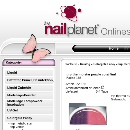
Home
Ihr
Kategorien
Startseite
»
Katalog
»
Colorgele Fancy
»
tnp ther
Liquid
tnp thermo star purple coral 5ml
Farbe 156
Entfetter, Primer, Desinfektion,
Art.Nr.: 22-156
Liquid Zubehör
Artikeldatenblatt drucken
Lieferzeit:
3-4 Tage
Modellage-Powder
tnp thermo st
Gebrauch.
Modellage Farbpowder
Inspiration
UV-Gel
Colorgele Fancy
-
tnp metallic star
-
tnp venus