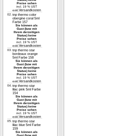
Preise sehen
incl. 19 % UST
Versandkosten
exkl.
02.
tnp thermo color
obergine coral 5ml
Farbe 157
Sie können als
Gast (bzw mit
Ihrem derzeitigen
Status) keine
Preise sehen
incl. 19 % UST
Versandkosten
exkl.
03.
tnp thermo star
bordeaux orange
5ml Farbe 158
Sie können als
Gast (bzw mit
Ihrem derzeitigen
Status) keine
Preise sehen
incl. 19 % UST
Versandkosten
exkl.
04.
tnp thermo star
lilac pink 5ml Farbe
154
Sie können als
Gast (bzw mit
Ihrem derzeitigen
Status) keine
Preise sehen
incl. 19 % UST
Versandkosten
exkl.
05.
tnp thermo star
lilac blue 5ml Farbe
159
Sie können als
Gast (bzw mit