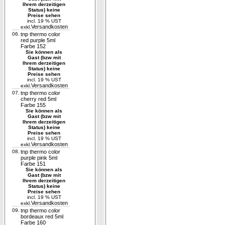
Ihrem derzeitigen
Status) keine
Preise sehen
incl. 19 % UST
Versandkosten
exkl.
06.
tnp thermo color
red purple 5ml
Farbe 152
Sie können als
Gast (bzw mit
Ihrem derzeitigen
Status) keine
Preise sehen
incl. 19 % UST
Versandkosten
exkl.
07.
tnp thermo color
cherry red 5ml
Farbe 155
Sie können als
Gast (bzw mit
Ihrem derzeitigen
Status) keine
Preise sehen
incl. 19 % UST
Versandkosten
exkl.
08.
tnp thermo color
purple pink 5ml
Farbe 151
Sie können als
Gast (bzw mit
Ihrem derzeitigen
Status) keine
Preise sehen
incl. 19 % UST
Versandkosten
exkl.
09.
tnp thermo color
bordeaux red 5ml
Farbe 160