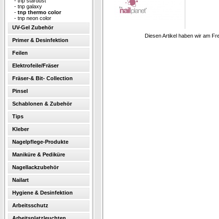
-
tnp stardust
-
tnp galaxy
-
tnp thermo color
-
tnp neon color
UV-Gel Zubehör
Diesen Artikel haben wir am Fr
Primer & Desinfektion
Feilen
Elektrofeile/Fräser
Fräser-& Bit- Collection
Pinsel
Schablonen & Zubehör
Tips
Kleber
Nagelpflege-Produkte
Maniküre & Pediküre
Nagellackzubehör
Nailart
Hygiene & Desinfektion
Arbeitsschutz
Arbeitsplatzleuchten