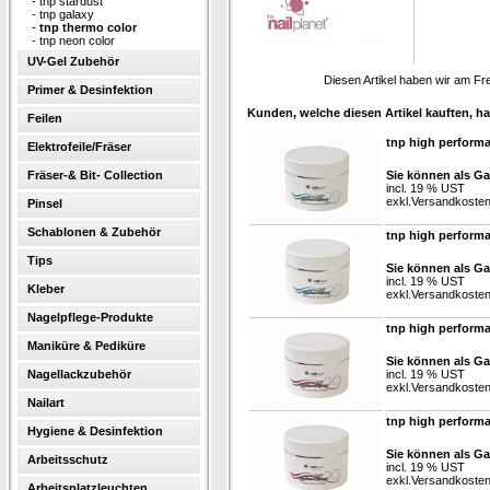
-
tnp stardust
-
tnp galaxy
-
tnp thermo color
-
tnp neon color
UV-Gel Zubehör
Diesen Artikel haben wir am Fr
Primer & Desinfektion
Kunden, welche diesen Artikel kauften, ha
Feilen
tnp high perform
Elektrofeile/Fräser
Fräser-& Bit- Collection
Sie können als Ga
incl. 19 % UST
exkl.
Versandkoste
Pinsel
Schablonen & Zubehör
tnp high performa
Tips
Sie können als Ga
incl. 19 % UST
Kleber
exkl.
Versandkoste
Nagelpflege-Produkte
tnp high perform
Maniküre & Pediküre
Sie können als Ga
Nagellackzubehör
incl. 19 % UST
exkl.
Versandkoste
Nailart
tnp high perform
Hygiene & Desinfektion
Sie können als Ga
Arbeitsschutz
incl. 19 % UST
exkl.
Versandkoste
Arbeitsplatzleuchten