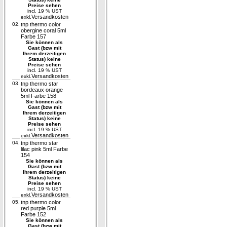
Preise sehen
incl. 19 % UST
Versandkosten
exkl.
02.
tnp thermo color
obergine coral 5ml
Farbe 157
Sie können als
Gast (bzw mit
Ihrem derzeitigen
Status) keine
Preise sehen
incl. 19 % UST
Versandkosten
exkl.
03.
tnp thermo star
bordeaux orange
5ml Farbe 158
Sie können als
Gast (bzw mit
Ihrem derzeitigen
Status) keine
Preise sehen
incl. 19 % UST
Versandkosten
exkl.
04.
tnp thermo star
lilac pink 5ml Farbe
154
Sie können als
Gast (bzw mit
Ihrem derzeitigen
Status) keine
Preise sehen
incl. 19 % UST
Versandkosten
exkl.
05.
tnp thermo color
red purple 5ml
Farbe 152
Sie können als
Gast (bzw mit