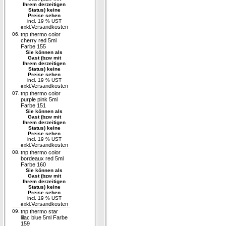
Ihrem derzeitigen
Status) keine
Preise sehen
incl. 19 % UST
Versandkosten
exkl.
06.
tnp thermo color
cherry red 5ml
Farbe 155
Sie können als
Gast (bzw mit
Ihrem derzeitigen
Status) keine
Preise sehen
incl. 19 % UST
Versandkosten
exkl.
07.
tnp thermo color
purple pink 5ml
Farbe 151
Sie können als
Gast (bzw mit
Ihrem derzeitigen
Status) keine
Preise sehen
incl. 19 % UST
Versandkosten
exkl.
08.
tnp thermo color
bordeaux red 5ml
Farbe 160
Sie können als
Gast (bzw mit
Ihrem derzeitigen
Status) keine
Preise sehen
incl. 19 % UST
Versandkosten
exkl.
09.
tnp thermo star
lilac blue 5ml Farbe
159