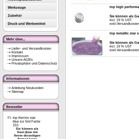
tnp high perform
Werkzeuge
Zubehör
Sie können als Ga
incl. 19 % UST
Druck und Werbemittel
exkl.
Versandkoste
tnp metallic star s
Mehr über...
Sie können als Ga
incl. 19 % UST
Liefer- und Versandkosten
exkl.
Versandkoste
Kontakt
Impressum
Unsere AGB's
Privatsphäre und Datenschutz
Informationen
Anleitung Neukunden
Sitemap
Bestseller
01.
tnp thermo star
blue ice 5ml Farbe
153
Sie können als
Gast (bzw mit
Ihrem derzeitigen
Status) keine