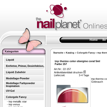
Home
Ihr
Kategorien
Startseite
»
Katalog
»
Colorgele Fancy
»
tnp ther
Liquid
tnp thermo color obergine coral 5ml
Farbe 157
Entfetter, Primer, Desinfektion,
Art.Nr.: 22-157
Liquid Zubehör
Artikeldatenblatt drucken
Lieferzeit:
3-4 Tage
Modellage-Powder
tnp thermo co
Gebrauch
Modellage Farbpowder
Inspiration
UV-Gel
Colorgele Fancy
-
tnp metallic star
-
tnp venus