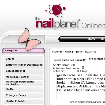
Home
Ihr
Kategorien
Startseite
»
Katalog
»
gelish
»
300726-341
Liquid
Sie können a
gelish Farbe Sea Foam 341
Entfetter, Primer, Desinfektion,
Art.Nr.: 300726-341
Artikeldatenblatt drucken
Liquid Zubehör
Lieferzeit:
3-4 Tage
gelish Farbe Sea Foam 341 15ml 
Modellage-Powder
und härtet in einer LED-Lampe i
Modellage Farbpowder
herkömmlichen UV-Lampe aus. g
Inspiration
Abplatzen und Abblättern. Es h
UV-Gel
Liquid Modellagen mit kein abpl
Colorgele Fancy
UV-Gel Zubehör
Diesen Artikel haben wir am Fr