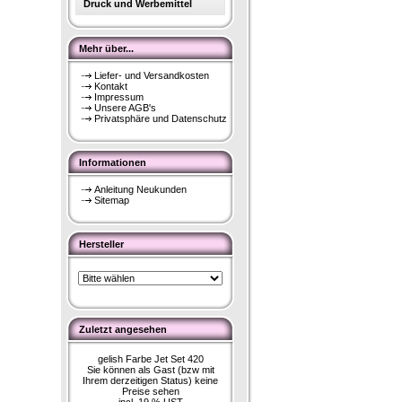
Druck und Werbemittel
Mehr über...
Liefer- und Versandkosten
Kontakt
Impressum
Unsere AGB's
Privatsphäre und Datenschutz
Informationen
Anleitung Neukunden
Sitemap
Hersteller
Zuletzt angesehen
gelish Farbe Jet Set 420
Sie können als Gast (bzw mit
Ihrem derzeitigen Status) keine
Preise sehen