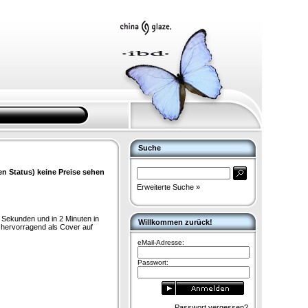
Suche
en Status) keine Preise sehen
Erweiterte Suche »
 Sekunden und in 2 Minuten in
Willkommen zurück!
 hervorragend als Cover auf
eMail-Adresse:
Passwort:
Passwort vergessen?