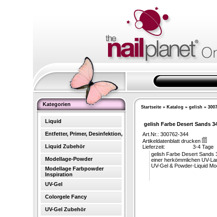
Kategorien
Startseite
»
Katalog
»
gelish
»
3007
Liquid
gelish Farbe Desert Sands 3
Entfetter, Primer, Desinfektion,
Art.Nr.: 300762-344
Artikeldatenblatt drucken
Liquid Zubehör
Lieferzeit:
3-4 Tage
gelish Farbe Desert Sands 3
Modellage-Powder
einer herkömmlichen UV-Lamp
UV-Gel & Powder-Liquid Mode
Modellage Farbpowder
Inspiration
UV-Gel
Colorgele Fancy
UV-Gel Zubehör