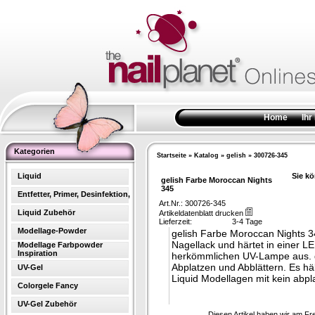
Home
Ihr
Kategorien
Startseite
»
Katalog
»
gelish
»
300726-345
Liquid
Sie kö
gelish Farbe Moroccan Nights
345
Entfetter, Primer, Desinfektion,
Art.Nr.: 300726-345
Liquid Zubehör
Artikeldatenblatt drucken
Lieferzeit:
3-4 Tage
Modellage-Powder
gelish Farbe Moroccan Nights 34
Nagellack und härtet in einer L
Modellage Farbpowder
Inspiration
herkömmlichen UV-Lampe aus. g
Abplatzen und Abblättern. Es h
UV-Gel
Liquid Modellagen mit kein abpl
Colorgele Fancy
UV-Gel Zubehör
Diesen Artikel haben wir am Fr