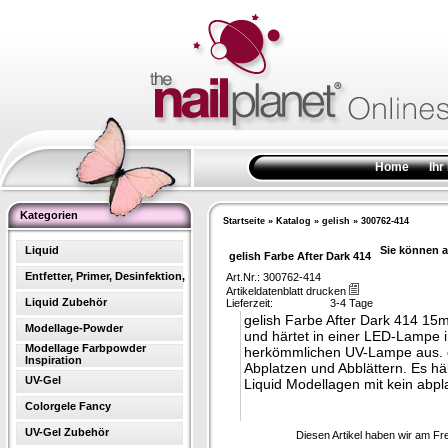
Home
Ihr
Kategorien
Startseite
»
Katalog
»
gelish
»
300762-414
Liquid
Sie können a
gelish Farbe After Dark 414
Entfetter, Primer, Desinfektion,
Art.Nr.: 300762-414
Artikeldatenblatt drucken
Liquid Zubehör
Lieferzeit:
3-4 Tage
gelish Farbe After Dark 414 15ml
Modellage-Powder
und härtet in einer LED-Lampe i
Modellage Farbpowder
herkömmlichen UV-Lampe aus. g
Inspiration
Abplatzen und Abblättern. Es h
UV-Gel
Liquid Modellagen mit kein abpl
Colorgele Fancy
UV-Gel Zubehör
Diesen Artikel haben wir am Fr