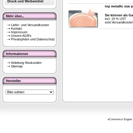
Druck und Werbemittel
tnp metallic star 
Sie können als Ga
Mehr über...
incl. 19 % UST
exkl.
Versandkoste
Liefer- und Versandkosten
Kontakt
Impressum
Unsere AGB's
Privatsphäre und Datenschutz
Informationen
Anleitung Neukunden
Sitemap
Hersteller
eCommerce Engine