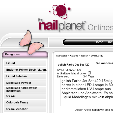
Home
Ihr
Kategorien
Startseite
»
Katalog
»
gelish
»
300762-420
Liquid
Sie können a
gelish Farbe Jet Set 420
Entfetter, Primer, Desinfektion,
Art.Nr.: 300762-420
Artikeldatenblatt drucken
Liquid Zubehör
Lieferzeit:
3-4 Tage
gelish Farbe Jet Set 420 15ml g
Modellage-Powder
härtet in einer LED-Lampe in 30
Modellage Farbpowder
herkömmlichen UV-Lampe aus. g
Inspiration
Abplatzen und Abblättern. Es h
UV-Gel
Liquid Modellagen mit kein abpl
Colorgele Fancy
UV-Gel Zubehör
Diesen Artikel haben wir am Fr