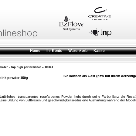
Home
Ihr Konto
Warenkorb
Kasse
owder
»
tnp high performance
»
1008-1
Sie können als Gast (bzw mit Ihrem derzeitig
 pink powder 150g
Natürliches, transparentes rosefarbenes Powder hebt durch seine Farbbrillanz die Rosaf
eine Bildung von Luftblasen und geschwindigkeitsreduzierte Aushärtung während der Modell