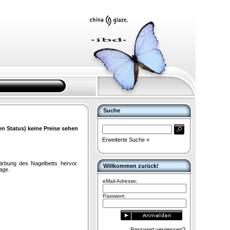
Suche
en Status) keine Preise sehen
Erweiterte Suche »
ärbung des Nagelbetts hervor.
Willkommen zurück!
age.
eMail-Adresse:
Passwort:
Passwort vergessen?