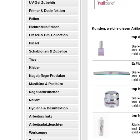
UV-Gel Zubehör
Primer & Desinfektion
Feilen
Elektrofeile/Fräser
Kunden, welche diesen Artike
Fräser-& Bit- Collection
tnp d
Pinsel
Sie k
incl.
Schablonen & Zubehör
exkl.
Tips
EzFlo
Kleber
Sie k
Nagelpflege-Produkte
incl.
exkl.
Maniküre & Pediküre
tnp 
Nagellackzubehör
Sie k
Nailart
incl.
exkl.
Hygiene & Desinfektion
tnp 
Arbeitsschutz
Arbeitsplatzleuchten
Sie k
incl.
exkl.
Werkzeuge