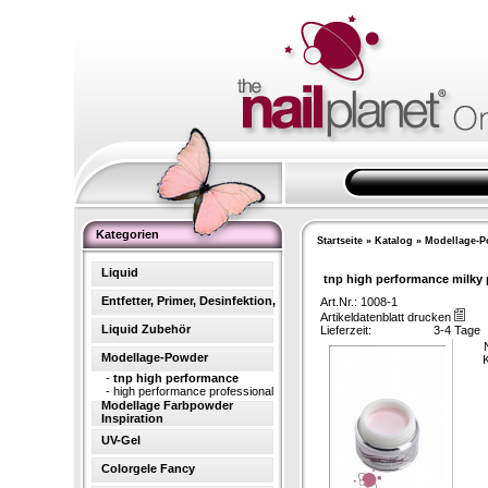
Kategorien
Startseite
»
Katalog
»
Modellage-P
Liquid
tnp high performance milky
Entfetter, Primer, Desinfektion,
Art.Nr.: 1008-1
Artikeldatenblatt drucken
Liquid Zubehör
Lieferzeit:
3-4 Tage
Modellage-Powder
K
-
tnp high performance
-
high performance professional
Modellage Farbpowder
Inspiration
UV-Gel
Colorgele Fancy