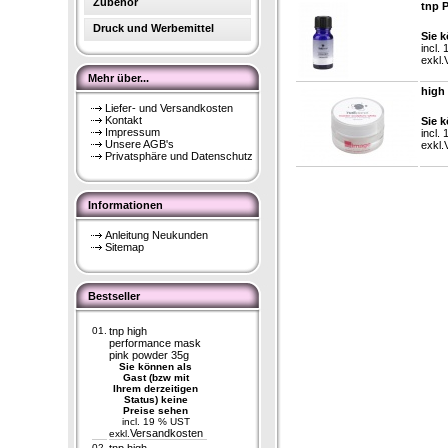
Zubehör
tnp 
Druck und Werbemittel
Sie k
incl.
exkl.
Mehr über...
high 
Liefer- und Versandkosten
Kontakt
Sie k
Impressum
incl.
Unsere AGB's
exkl.
Privatsphäre und Datenschutz
Informationen
Anleitung Neukunden
Sitemap
Bestseller
01.
tnp high
performance mask
pink powder 35g
Sie können als
Gast (bzw mit
Ihrem derzeitigen
Status) keine
Preise sehen
incl. 19 % UST
Versandkosten
exkl.
02.