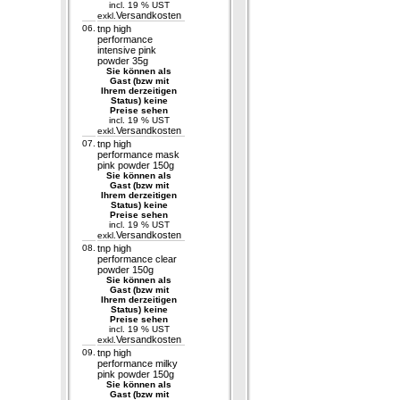
incl. 19 % UST
Versandkosten
exkl.
06.
tnp high
performance
intensive pink
powder 35g
Sie können als
Gast (bzw mit
Ihrem derzeitigen
Status) keine
Preise sehen
incl. 19 % UST
Versandkosten
exkl.
07.
tnp high
performance mask
pink powder 150g
Sie können als
Gast (bzw mit
Ihrem derzeitigen
Status) keine
Preise sehen
incl. 19 % UST
Versandkosten
exkl.
08.
tnp high
performance clear
powder 150g
Sie können als
Gast (bzw mit
Ihrem derzeitigen
Status) keine
Preise sehen
incl. 19 % UST
Versandkosten
exkl.
09.
tnp high
performance milky
pink powder 150g
Sie können als
Gast (bzw mit