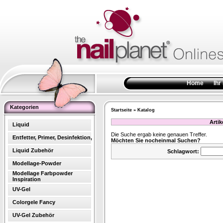
Home
Ihr
Kategorien
Startseite
»
Katalog
Arti
Liquid
Die Suche ergab keine genauen Treffer.
Entfetter, Primer, Desinfektion,
Möchten Sie nocheinmal Suchen?
Liquid Zubehör
Schlagwort:
Modellage-Powder
Modellage Farbpowder
Inspiration
UV-Gel
Colorgele Fancy
UV-Gel Zubehör