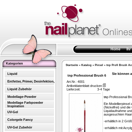
Home
Ihr
Kategorien
Startseite
»
Katalog
»
Pinsel
»
tnp Profi Brush Ac
Liquid
Sie können a
tnp Professional Brush 6
Entfetter, Primer, Desinfektion,
Art.Nr.: 4001
Artikeldatenblatt drucken
Liquid Zubehör
Lieferzeit:
3-4 Tage
Modellage-Powder
t
n
p Professional Br
Modellage Farbpowder
Ein Modellierpinse
Inspiration
(Nickelfrei) und di
Liquidaufnahme und 
UV-Gel
ausgesuchten Haarqu
Colorgele Fancy
-erhältlich in 2 Grö
UV-Gel Zubehör
-erhältlich mit Acrylg