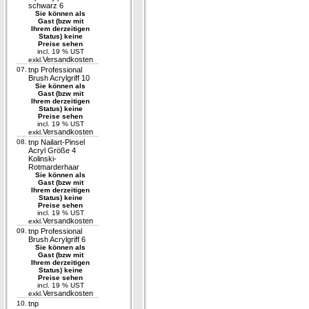
schwarz 6
Sie können als
Gast (bzw mit
Ihrem derzeitigen
Status) keine
Preise sehen
incl. 19 % UST
Versandkosten
exkl.
07.
tnp Professional
Brush Acrylgriff 10
Sie können als
Gast (bzw mit
Ihrem derzeitigen
Status) keine
Preise sehen
incl. 19 % UST
Versandkosten
exkl.
08.
tnp Nailart-Pinsel
Acryl Größe 4
Kolinski-
Rotmarderhaar
Sie können als
Gast (bzw mit
Ihrem derzeitigen
Status) keine
Preise sehen
incl. 19 % UST
Versandkosten
exkl.
09.
tnp Professional
Brush Acrylgriff 6
Sie können als
Gast (bzw mit
Ihrem derzeitigen
Status) keine
Preise sehen
incl. 19 % UST
Versandkosten
exkl.
10.
tnp