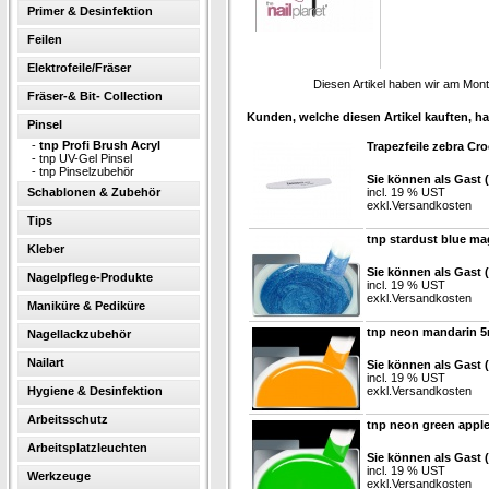
Primer & Desinfektion
Feilen
Elektrofeile/Fräser
Diesen Artikel haben wir am Mon
Fräser-& Bit- Collection
Kunden, welche diesen Artikel kauften, ha
Pinsel
-
tnp Profi Brush Acryl
Trapezfeile zebra Cro
-
tnp UV-Gel Pinsel
-
tnp Pinselzubehör
Sie können als Gast 
Schablonen & Zubehör
incl. 19 % UST
exkl.
Versandkosten
Tips
tnp stardust blue ma
Kleber
Sie können als Gast 
Nagelpflege-Produkte
incl. 19 % UST
exkl.
Versandkosten
Maniküre & Pediküre
tnp neon mandarin 5
Nagellackzubehör
Nailart
Sie können als Gast 
incl. 19 % UST
Hygiene & Desinfektion
exkl.
Versandkosten
Arbeitsschutz
tnp neon green apple
Arbeitsplatzleuchten
Sie können als Gast 
incl. 19 % UST
Werkzeuge
exkl.
Versandkosten