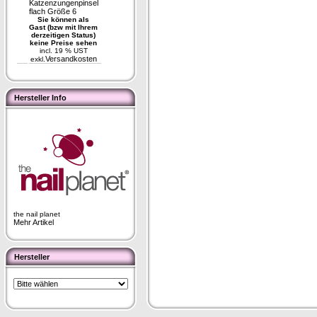
Katzenzungenpinsel
flach Größe 6
Sie können als
Gast (bzw mit Ihrem
derzeitigen Status)
keine Preise sehen
incl. 19 % UST
Versandkosten
exkl.
Hersteller Info
the nail planet
Mehr Artikel
Hersteller