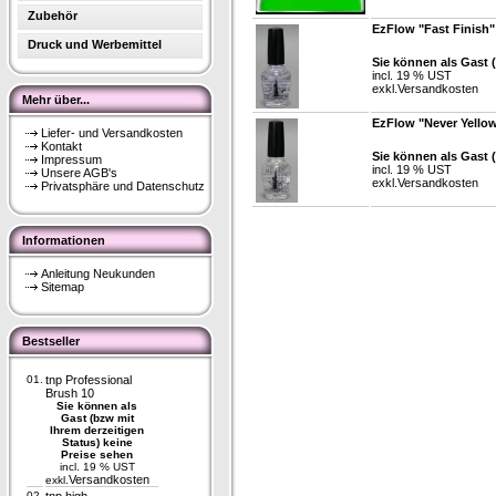
Zubehör
EzFlow "Fast Finish"
Druck und Werbemittel
Sie können als Gast 
incl. 19 % UST
exkl.
Versandkosten
Mehr über...
EzFlow "Never Yellow
Liefer- und Versandkosten
Kontakt
Sie können als Gast 
Impressum
incl. 19 % UST
Unsere AGB's
exkl.
Versandkosten
Privatsphäre und Datenschutz
Informationen
Anleitung Neukunden
Sitemap
Bestseller
01.
tnp Professional
Brush 10
Sie können als
Gast (bzw mit
Ihrem derzeitigen
Status) keine
Preise sehen
incl. 19 % UST
Versandkosten
exkl.
02.