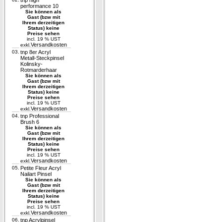
tnp high
performance 10
Sie können als
Gast (bzw mit
Ihrem derzeitigen
Status) keine
Preise sehen
incl. 19 % UST
Versandkosten
exkl.
03.
tnp 8er Acryl
Metall-Steckpinsel
Kolinsky-
Rotmarderhaar
Sie können als
Gast (bzw mit
Ihrem derzeitigen
Status) keine
Preise sehen
incl. 19 % UST
Versandkosten
exkl.
04.
tnp Professional
Brush 6
Sie können als
Gast (bzw mit
Ihrem derzeitigen
Status) keine
Preise sehen
incl. 19 % UST
Versandkosten
exkl.
05.
Petite Fleur Acryl
Nailart Pinsel
Sie können als
Gast (bzw mit
Ihrem derzeitigen
Status) keine
Preise sehen
incl. 19 % UST
Versandkosten
exkl.
06.
tnp Acrylpinsel