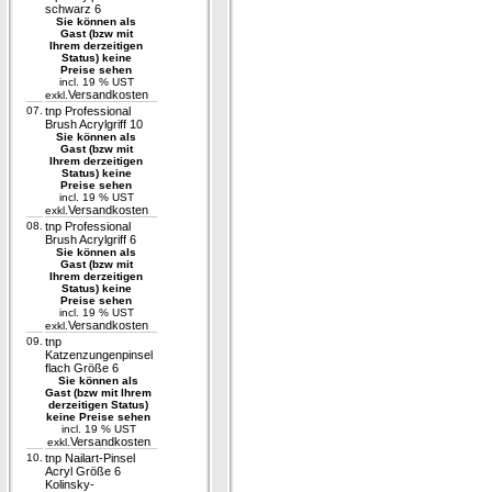
schwarz 6
Sie können als
Gast (bzw mit
Ihrem derzeitigen
Status) keine
Preise sehen
incl. 19 % UST
Versandkosten
exkl.
07.
tnp Professional
Brush Acrylgriff 10
Sie können als
Gast (bzw mit
Ihrem derzeitigen
Status) keine
Preise sehen
incl. 19 % UST
Versandkosten
exkl.
08.
tnp Professional
Brush Acrylgriff 6
Sie können als
Gast (bzw mit
Ihrem derzeitigen
Status) keine
Preise sehen
incl. 19 % UST
Versandkosten
exkl.
09.
tnp
Katzenzungenpinsel
flach Größe 6
Sie können als
Gast (bzw mit Ihrem
derzeitigen Status)
keine Preise sehen
incl. 19 % UST
Versandkosten
exkl.
10.
tnp Nailart-Pinsel
Acryl Größe 6
Kolinsky-