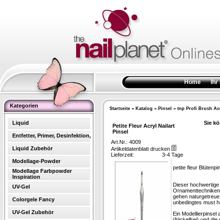
Home
Ihr
Kategorien
Startseite
»
Katalog
»
Pinsel
»
tnp Profi Brush Ac
Liquid
Sie kö
Petite Fleur Acryl Nailart
Pinsel
Entfetter, Primer, Desinfektion,
Art.Nr.: 4009
Liquid Zubehör
Artikeldatenblatt drucken
Lieferzeit:
3-4 Tage
Modellage-Powder
petite fleur Blütenpi
Modellage Farbpowder
Inspiration
Dieser hochwertige 
UV-Gel
Ornamenttechniken h
gehen naturgetreue 
Colorgele Fancy
unbedingtes must ha
UV-Gel Zubehör
Ein Modellierpinse
(Nickelfrei) und di