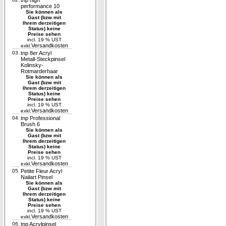
tnp high
performance 10
Sie können als
Gast (bzw mit
Ihrem derzeitigen
Status) keine
Preise sehen
incl. 19 % UST
Versandkosten
exkl.
03.
tnp 8er Acryl
Metall-Steckpinsel
Kolinsky-
Rotmarderhaar
Sie können als
Gast (bzw mit
Ihrem derzeitigen
Status) keine
Preise sehen
incl. 19 % UST
Versandkosten
exkl.
04.
tnp Professional
Brush 6
Sie können als
Gast (bzw mit
Ihrem derzeitigen
Status) keine
Preise sehen
incl. 19 % UST
Versandkosten
exkl.
05.
Petite Fleur Acryl
Nailart Pinsel
Sie können als
Gast (bzw mit
Ihrem derzeitigen
Status) keine
Preise sehen
incl. 19 % UST
Versandkosten
exkl.
06.
tnp Acrylpinsel