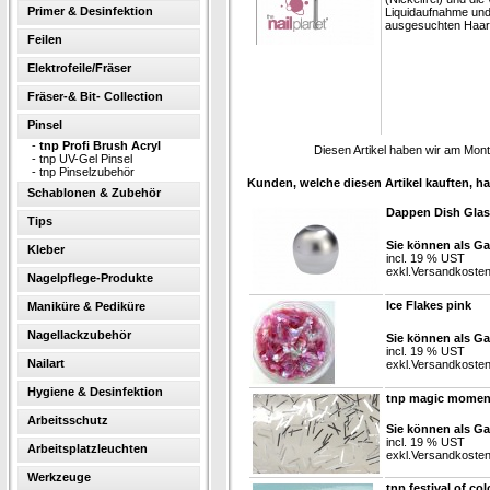
Primer & Desinfektion
Liquidaufnahme und 
ausgesuchten Haarqu
Feilen
Elektrofeile/Fräser
Fräser-& Bit- Collection
Pinsel
-
tnp Profi Brush Acryl
Diesen Artikel haben wir am Mon
-
tnp UV-Gel Pinsel
-
tnp Pinselzubehör
Kunden, welche diesen Artikel kauften, ha
Schablonen & Zubehör
Dappen Dish Glas
Tips
Sie können als Ga
Kleber
incl. 19 % UST
exkl.
Versandkoste
Nagelpflege-Produkte
Ice Flakes pink
Maniküre & Pediküre
Nagellackzubehör
Sie können als Ga
incl. 19 % UST
Nailart
exkl.
Versandkoste
Hygiene & Desinfektion
tnp magic moment
Arbeitsschutz
Sie können als Ga
incl. 19 % UST
Arbeitsplatzleuchten
exkl.
Versandkoste
Werkzeuge
tnp festival of co