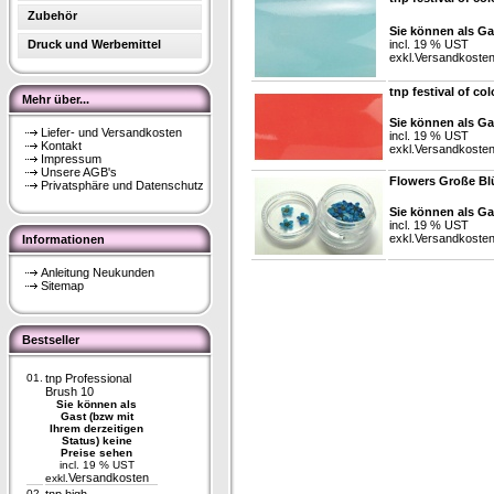
Zubehör
Sie können als Ga
Druck und Werbemittel
incl. 19 % UST
exkl.
Versandkoste
tnp festival of co
Mehr über...
Sie können als Ga
Liefer- und Versandkosten
incl. 19 % UST
Kontakt
exkl.
Versandkoste
Impressum
Unsere AGB's
Flowers Große Blü
Privatsphäre und Datenschutz
Sie können als Ga
incl. 19 % UST
exkl.
Versandkoste
Informationen
Anleitung Neukunden
Sitemap
Bestseller
01.
tnp Professional
Brush 10
Sie können als
Gast (bzw mit
Ihrem derzeitigen
Status) keine
Preise sehen
incl. 19 % UST
Versandkosten
exkl.
02.