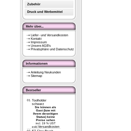
Zubehör
Druck und Werbemittel
Mehr über...
Liefer- und Versandkosten
Kontakt
Impressum
Unsere AGB's
Privatsphäre und Datenschutz
Informationen
Anleitung Neukunden
Sitemap
Bestseller
01.
Toolholder
schwarz
Sie können als
Gast (bzw mit
Ihrem derzeitigen
Status) keine
Preise sehen
incl. 19 % UST
Versandkosten
exkl.
02.