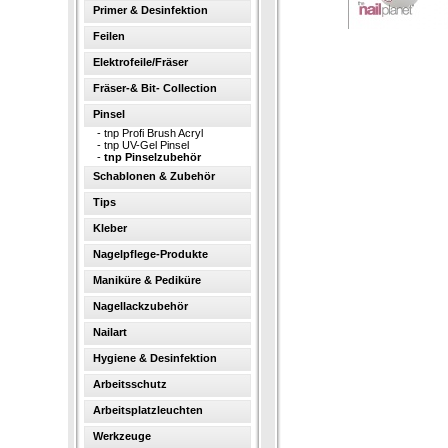
Primer & Desinfektion
Feilen
Elektrofeile/Fräser
Fräser-& Bit- Collection
Pinsel
-
tnp Profi Brush Acryl
-
tnp UV-Gel Pinsel
-
tnp Pinselzubehör
Schablonen & Zubehör
Tips
Kleber
Nagelpflege-Produkte
Maniküre & Pediküre
Nagellackzubehör
Nailart
Hygiene & Desinfektion
Arbeitsschutz
Arbeitsplatzleuchten
Werkzeuge