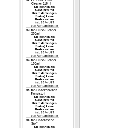
EZ-Flow Brush
Cleaner 118ml
Sie können als
Gast (bzw mit
Ihrem derzeitigen
Status) keine
Preise sehen
incl. 19 % UST
Versandkosten
exkl.
03.
tnp Brush Cleaner
250ml
Sie können als
Gast (bzw mit
Ihrem derzeitigen
Status) keine
Preise sehen
incl. 19 % UST
Versandkosten
exkl.
04.
tnp Brush Cleaner
150ml
Sie können als
Gast (bzw mit
Ihrem derzeitigen
Status) keine
Preise sehen
incl. 19 % UST
Versandkosten
exkl.
05.
tnp Pinselröhrchen
Kunststoff
Sie können als
Gast (bzw mit
Ihrem derzeitigen
Status) keine
Preise sehen
incl. 19 % UST
Versandkosten
exkl.
06.
tnp Pinseltasche
Stoff
Sie können als