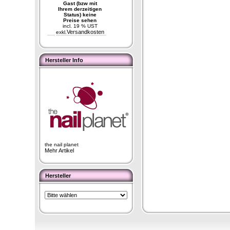
Gast (bzw mit
Ihrem derzeitigen
Status) keine
Preise sehen
incl. 19 % UST
Versandkosten
exkl.
Hersteller Info
the nail planet
Mehr Artikel
Hersteller