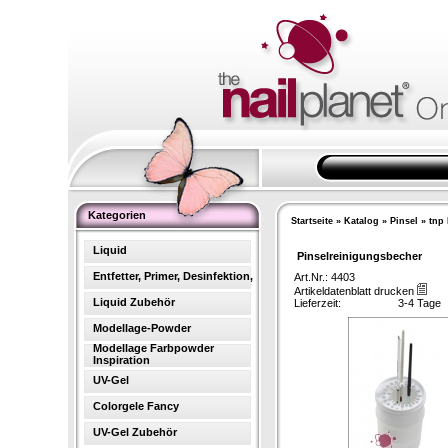
Kategorien
Startseite
»
Katalog
»
Pinsel
»
tnp
Liquid
Pinselreinigungsbecher
Entfetter, Primer, Desinfektion,
Art.Nr.: 4403
Artikeldatenblatt drucken
Liquid Zubehör
Lieferzeit:
3-4 Tage
Modellage-Powder
Modellage Farbpowder
Inspiration
UV-Gel
Colorgele Fancy
UV-Gel Zubehör