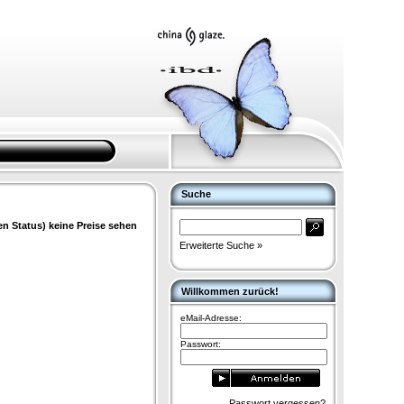
Suche
en Status) keine Preise sehen
Erweiterte Suche »
Willkommen zurück!
eMail-Adresse:
Passwort:
Passwort vergessen?