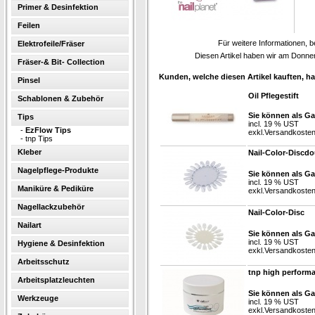
Primer & Desinfektion
Feilen
Für weitere Informationen, b
Elektrofeile/Fräser
Diesen Artikel haben wir am Donne
Fräser-& Bit- Collection
Kunden, welche diesen Artikel kauften, ha
Pinsel
Oil Pflegestift
Schablonen & Zubehör
Sie können als Ga
Tips
incl. 19 % UST
-
EzFlow Tips
exkl.
Versandkoste
-
tnp Tips
Kleber
Nail-Color-Discdo
Nagelpflege-Produkte
Sie können als Ga
incl. 19 % UST
Maniküre & Pediküre
exkl.
Versandkoste
Nagellackzubehör
Nail-Color-Disc
Nailart
Sie können als Ga
incl. 19 % UST
Hygiene & Desinfektion
exkl.
Versandkoste
Arbeitsschutz
tnp high perform
Arbeitsplatzleuchten
Sie können als Ga
Werkzeuge
incl. 19 % UST
exkl.
Versandkoste