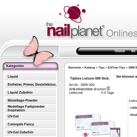
Home
Ihr
Kategorien
Startseite
»
Katalog
»
Tips
»
EzFlow Tips
»
3400-
Liquid
Sie können a
Tipbox Leisure 500 Stck.
Entfetter, Primer, Desinfektion,
Art.Nr.: 3400-500
Artikeldatenblatt drucken
Liquid Zubehör
Lieferzeit:
3-4 Tage
Modellage-Powder
Leisu
Modellage Farbpowder
-mitt
Inspiration
-idea
UV-Gel
Colorgele Fancy
UV-Gel Zubehör