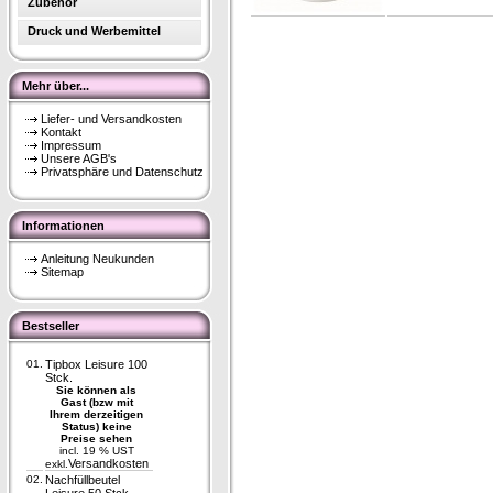
Zubehör
Druck und Werbemittel
Mehr über...
Liefer- und Versandkosten
Kontakt
Impressum
Unsere AGB's
Privatsphäre und Datenschutz
Informationen
Anleitung Neukunden
Sitemap
Bestseller
01.
Tipbox Leisure 100
Stck.
Sie können als
Gast (bzw mit
Ihrem derzeitigen
Status) keine
Preise sehen
incl. 19 % UST
Versandkosten
exkl.
02.
Nachfüllbeutel