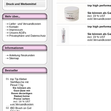
Druck und Werbemittel
tnp high performa
Sie können als Ga
incl. 19 % UST
Mehr über...
exkl.
Versandkoste
Liefer- und Versandkosten
tnp high perform
Kontakt
Impressum
Unsere AGB's
Sie können als Ga
Privatsphäre und Datenschutz
incl. 19 % UST
exkl.
Versandkoste
Informationen
Anleitung Neukunden
Sitemap
Bestseller
01.
tnp Tip-Kleber
Stehflasche mit
Pinsel 7,5g
Sie können als
Gast (bzw mit
Ihrem derzeitigen
Status) keine
Preise sehen
incl. 19 % UST
Versandkosten
exkl.
02.
IBD Brush on Gel