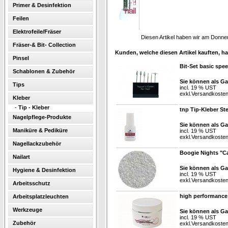
Primer & Desinfektion
Feilen
Elektrofeile/Fräser
Diesen Artikel haben wir am Donne
Fräser-& Bit- Collection
Kunden, welche diesen Artikel kauften, ha
Pinsel
Bit-Set basic spe
Schablonen & Zubehör
Sie können als Ga
Tips
incl. 19 % UST
exkl.
Versandkoste
Kleber
-
Tip - Kleber
tnp Tip-Kleber Ste
Nagelpflege-Produkte
Sie können als Ga
Maniküre & Pediküre
incl. 19 % UST
exkl.
Versandkoste
Nagellackzubehör
Boogie Nights "Ca
Nailart
Sie können als Ga
Hygiene & Desinfektion
incl. 19 % UST
exkl.
Versandkoste
Arbeitsschutz
high performance
Arbeitsplatzleuchten
Werkzeuge
Sie können als Ga
incl. 19 % UST
Zubehör
exkl.
Versandkoste