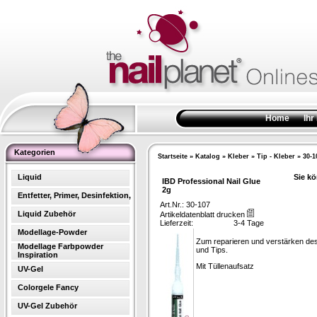
Home
Ihr
Kategorien
Startseite
»
Katalog
»
Kleber
»
Tip - Kleber
»
30-1
Liquid
Sie kö
IBD Professional Nail Glue
2g
Entfetter, Primer, Desinfektion,
Art.Nr.: 30-107
Liquid Zubehör
Artikeldatenblatt drucken
Lieferzeit:
3-4 Tage
Modellage-Powder
Zum reparieren und verstärken des 
Modellage Farbpowder
und Tips.
Inspiration
Mit Tüllenaufsatz
UV-Gel
Colorgele Fancy
UV-Gel Zubehör