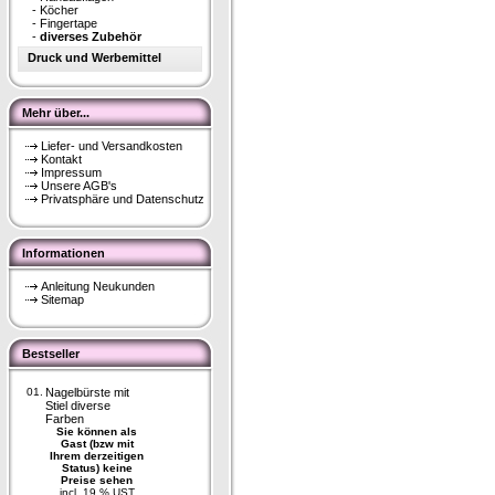
-
Köcher
-
Fingertape
-
diverses Zubehör
Druck und Werbemittel
Mehr über...
Liefer- und Versandkosten
Kontakt
Impressum
Unsere AGB's
Privatsphäre und Datenschutz
Informationen
Anleitung Neukunden
Sitemap
Bestseller
01.
Nagelbürste mit
Stiel diverse
Farben
Sie können als
Gast (bzw mit
Ihrem derzeitigen
Status) keine
Preise sehen
incl. 19 % UST