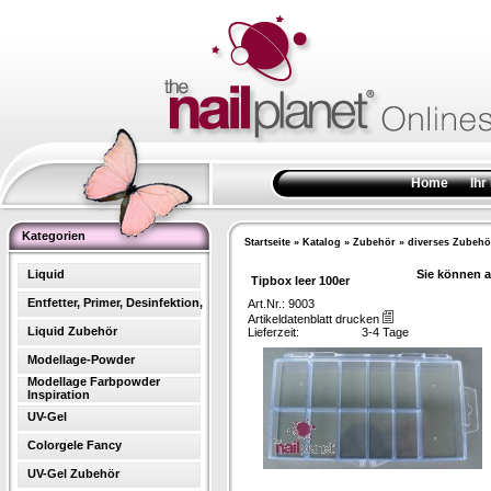
Home
Ihr
Kategorien
Startseite
»
Katalog
»
Zubehör
»
diverses Zubehö
Liquid
Sie können a
Tipbox leer 100er
Entfetter, Primer, Desinfektion,
Art.Nr.: 9003
Artikeldatenblatt drucken
Liquid Zubehör
Lieferzeit:
3-4 Tage
Modellage-Powder
Modellage Farbpowder
Inspiration
UV-Gel
Colorgele Fancy
UV-Gel Zubehör