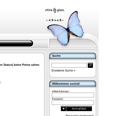
Suche
en Status) keine Preise sehen
Erweiterte Suche »
z
Willkommen zurück!
eMail-Adresse:
Passwort:
Passwort vergessen?