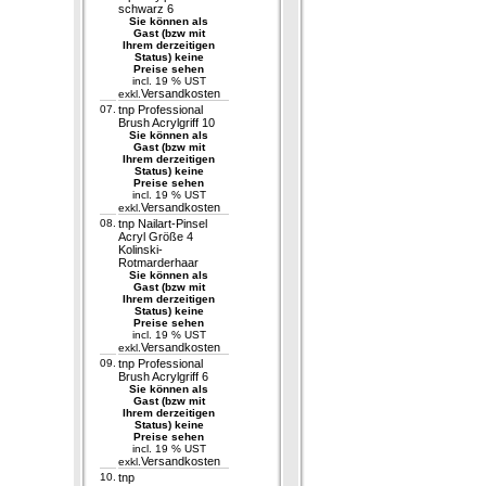
schwarz 6
Sie können als
Gast (bzw mit
Ihrem derzeitigen
Status) keine
Preise sehen
incl. 19 % UST
Versandkosten
exkl.
07.
tnp Professional
Brush Acrylgriff 10
Sie können als
Gast (bzw mit
Ihrem derzeitigen
Status) keine
Preise sehen
incl. 19 % UST
Versandkosten
exkl.
08.
tnp Nailart-Pinsel
Acryl Größe 4
Kolinski-
Rotmarderhaar
Sie können als
Gast (bzw mit
Ihrem derzeitigen
Status) keine
Preise sehen
incl. 19 % UST
Versandkosten
exkl.
09.
tnp Professional
Brush Acrylgriff 6
Sie können als
Gast (bzw mit
Ihrem derzeitigen
Status) keine
Preise sehen
incl. 19 % UST
Versandkosten
exkl.
10.
tnp