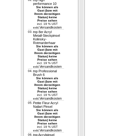
tnp high
performance 10
Sie können als
Gast (bzw mit
Ihrem derzeitigen
Status) keine
Preise sehen
incl. 19 % UST
Versandkosten
exkl.
03.
tnp 8er Acryl
Metall-Steckpinsel
Kolinsky-
Rotmarderhaar
Sie können als
Gast (bzw mit
Ihrem derzeitigen
Status) keine
Preise sehen
incl. 19 % UST
Versandkosten
exkl.
04.
tnp Professional
Brush 6
Sie können als
Gast (bzw mit
Ihrem derzeitigen
Status) keine
Preise sehen
incl. 19 % UST
Versandkosten
exkl.
05.
Petite Fleur Acryl
Nailart Pinsel
Sie können als
Gast (bzw mit
Ihrem derzeitigen
Status) keine
Preise sehen
incl. 19 % UST
Versandkosten
exkl.
06.
tnp Acrylpinsel