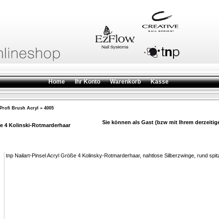
Home
Ihr Konto
Warenkorb
Kasse
Profi Brush Acryl
»
4005
Sie können als Gast (bzw mit Ihrem derzeitig
ße 4 Kolinski-Rotmarderhaar
tnp Nailart-Pinsel Acryl Größe 4 Kolinsky-Rotmarderhaar, nahtlose Silberzwinge, rund spit