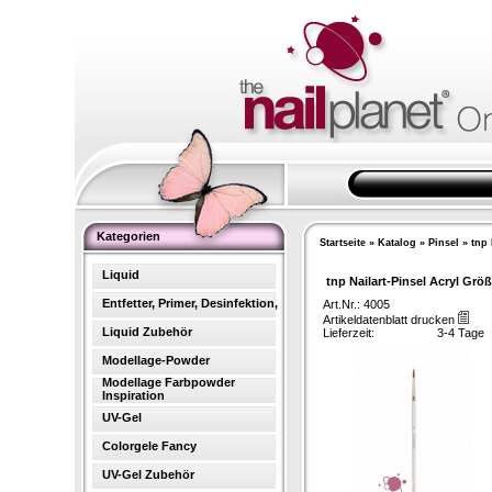
Kategorien
Startseite
»
Katalog
»
Pinsel
»
tnp 
Liquid
tnp Nailart-Pinsel Acryl Grö
Entfetter, Primer, Desinfektion,
Art.Nr.: 4005
Artikeldatenblatt drucken
Liquid Zubehör
Lieferzeit:
3-4 Tage
Modellage-Powder
Modellage Farbpowder
Inspiration
UV-Gel
Colorgele Fancy
UV-Gel Zubehör