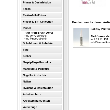
Primer & Desinfektion
Feilen
Elektrofeile/Fräser
Fräser-& Bit- Collection
Kunden, welche diesen Artike
Pinsel
SoEasy Paintlin
-
tnp Profi Brush Acryl
-
tnp UV-Gel Pinsel
Sie können als
-
tnp Pinselzubehör
incl. 19 % UST
exkl.
Versandkos
Schablonen & Zubehör
Tips
Kleber
Nagelpflege-Produkte
Maniküre & Pediküre
Nagellackzubehör
Nailart
Hygiene & Desinfektion
Arbeitsschutz
Arbeitsplatzleuchten
Werkzeuge