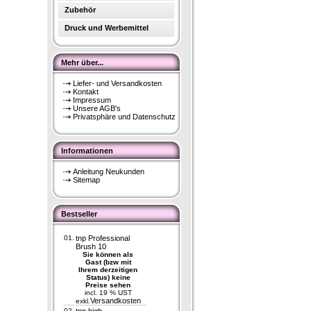
Zubehör
Druck und Werbemittel
Mehr über...
Liefer- und Versandkosten
Kontakt
Impressum
Unsere AGB's
Privatsphäre und Datenschutz
Informationen
Anleitung Neukunden
Sitemap
Bestseller
01.
tnp Professional
Brush 10
Sie können als
Gast (bzw mit
Ihrem derzeitigen
Status) keine
Preise sehen
incl. 19 % UST
Versandkosten
exkl.
02.