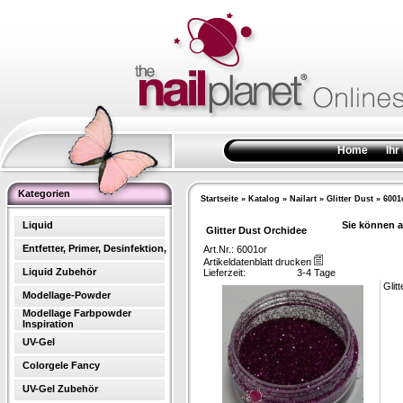
Home
Ihr
Kategorien
Startseite
»
Katalog
»
Nailart
»
Glitter Dust
»
6001
Liquid
Sie können a
Glitter Dust Orchidee
Entfetter, Primer, Desinfektion,
Art.Nr.: 6001or
Artikeldatenblatt drucken
Liquid Zubehör
Lieferzeit:
3-4 Tage
Glit
Modellage-Powder
Modellage Farbpowder
Inspiration
UV-Gel
Colorgele Fancy
UV-Gel Zubehör