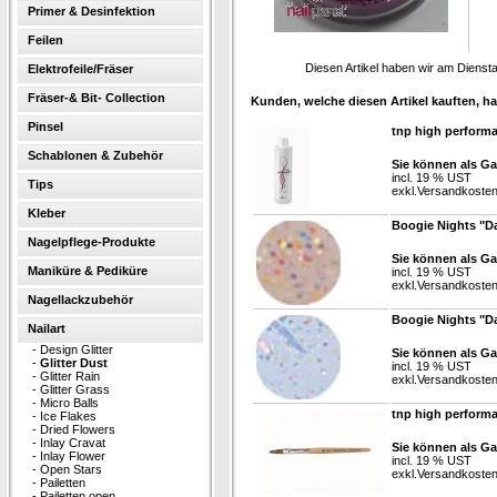
Primer & Desinfektion
Feilen
Diesen Artikel haben wir am Diens
Elektrofeile/Fräser
Fräser-& Bit- Collection
Kunden, welche diesen Artikel kauften, ha
Pinsel
tnp high perform
Schablonen & Zubehör
Sie können als Ga
incl. 19 % UST
Tips
exkl.
Versandkoste
Kleber
Boogie Nights "Da
Nagelpflege-Produkte
Sie können als Ga
Maniküre & Pediküre
incl. 19 % UST
exkl.
Versandkoste
Nagellackzubehör
Boogie Nights "Da
Nailart
-
Design Glitter
Sie können als Ga
-
Glitter Dust
incl. 19 % UST
-
Glitter Rain
exkl.
Versandkoste
-
Glitter Grass
-
Micro Balls
tnp high perform
-
Ice Flakes
-
Dried Flowers
-
Inlay Cravat
Sie können als Ga
-
Inlay Flower
incl. 19 % UST
-
Open Stars
exkl.
Versandkoste
-
Pailetten
-
Pailetten open