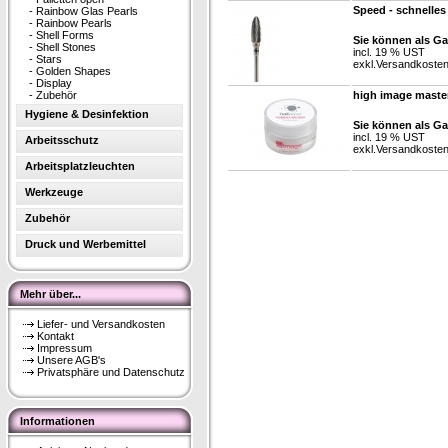
Speed - schnelle
-
Rainbow Glas Pearls
-
Rainbow Pearls
-
Shell Forms
Sie können als Ga
-
Shell Stones
incl. 19 % UST
-
Stars
exkl.
Versandkoste
-
Golden Shapes
-
Display
-
Zubehör
high image masterl
Hygiene & Desinfektion
Sie können als Ga
incl. 19 % UST
Arbeitsschutz
exkl.
Versandkoste
Arbeitsplatzleuchten
Werkzeuge
Zubehör
Druck und Werbemittel
Mehr über...
Liefer- und Versandkosten
Kontakt
Impressum
Unsere AGB's
Privatsphäre und Datenschutz
Informationen