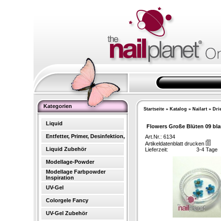
Kategorien
Startseite
»
Katalog
»
Nailart
»
Dri
Liquid
Flowers Große Blüten 09 bla
Entfetter, Primer, Desinfektion,
Art.Nr.: 6134
Artikeldatenblatt drucken
Liquid Zubehör
Lieferzeit:
3-4 Tage
Modellage-Powder
Modellage Farbpowder
Inspiration
UV-Gel
Colorgele Fancy
UV-Gel Zubehör