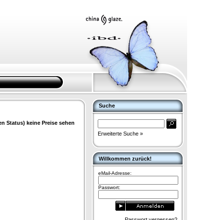
Suche
en Status) keine Preise sehen
Erweiterte Suche »
Willkommen zurück!
eMail-Adresse:
Passwort:
Passwort vergessen?