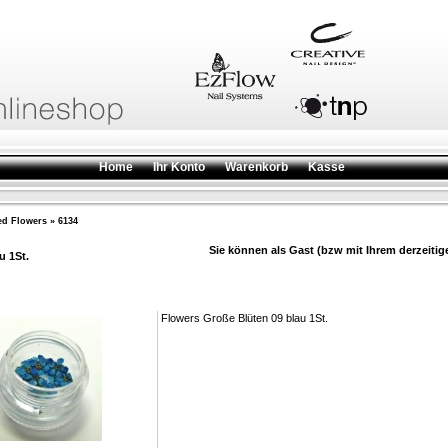
Home
Ihr Konto
Warenkorb
Kasse
ed Flowers
»
6134
Sie können als Gast (bzw mit Ihrem derzeitig
u 1St.
Flowers Große Blüten 09 blau 1St.