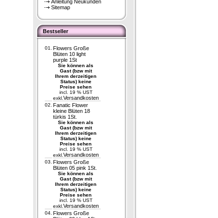
Anleitung Neukunden
Sitemap
Bestseller
01.
Flowers Große
Blüten 10 light
purple 1St
Sie können als
Gast (bzw mit
Ihrem derzeitigen
Status) keine
Preise sehen
incl. 19 % UST
Versandkosten
exkl.
02.
Fanatic Flower
kleine Blüten 18
türkis 1St.
Sie können als
Gast (bzw mit
Ihrem derzeitigen
Status) keine
Preise sehen
incl. 19 % UST
Versandkosten
exkl.
03.
Flowers Große
Blüten 05 pink 1St.
Sie können als
Gast (bzw mit
Ihrem derzeitigen
Status) keine
Preise sehen
incl. 19 % UST
Versandkosten
exkl.
04.
Flowers Große