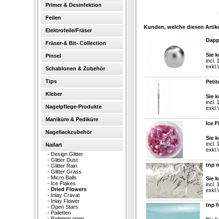
Primer & Desinfektion
Feilen
Kunden, welche diesen Artike
Elektrofeile/Fräser
Dapp
Fräser-& Bit- Collection
Sie k
Pinsel
incl.
exkl.
Schablonen & Zubehör
Tips
Petit
Kleber
Sie k
incl.
Nagelpflege-Produkte
exkl.
Maniküre & Pediküre
Ice F
Nagellackzubehör
Sie k
incl.
Nailart
exkl.
-
Design Glitter
-
Glitter Dust
tnp 
-
Glitter Rain
-
Glitter Grass
-
Micro Balls
Sie k
-
Ice Flakes
incl.
-
Dried Flowers
exkl.
-
Inlay Cravat
-
Inlay Flower
tnp f
-
Open Stars
-
Pailetten
-
Pailetten open