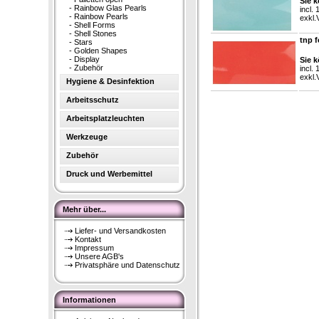
Sie k
-
Rainbow Glas Pearls
incl.
-
Rainbow Pearls
exkl.
-
Shell Forms
-
Shell Stones
tnp f
-
Stars
-
Golden Shapes
-
Display
Sie k
-
Zubehör
incl.
exkl.
Hygiene & Desinfektion
Arbeitsschutz
Arbeitsplatzleuchten
Werkzeuge
Zubehör
Druck und Werbemittel
Mehr über...
Liefer- und Versandkosten
Kontakt
Impressum
Unsere AGB's
Privatsphäre und Datenschutz
Informationen