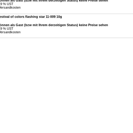
önnen als Gast (bzw mit Ihrem derzeitigen Status) keine Preise sehen
 19 % UST
Versandkosten
estival of colors flashing star 11-009 10g
önnen als Gast (bzw mit Ihrem derzeitigen Status) keine Preise sehen
 19 % UST
Versandkosten