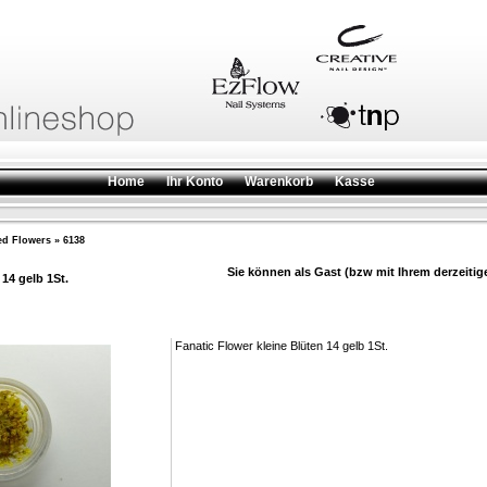
Home
Ihr Konto
Warenkorb
Kasse
ed Flowers
»
6138
Sie können als Gast (bzw mit Ihrem derzeitig
14 gelb 1St.
Fanatic Flower kleine Blüten 14 gelb 1St.