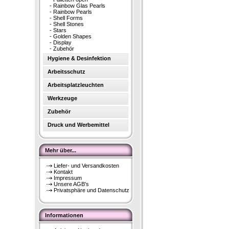
-
Rainbow Glas Pearls
-
Rainbow Pearls
-
Shell Forms
-
Shell Stones
-
Stars
-
Golden Shapes
-
Display
-
Zubehör
Hygiene & Desinfektion
Arbeitsschutz
Arbeitsplatzleuchten
Werkzeuge
Zubehör
Druck und Werbemittel
Mehr über...
Liefer- und Versandkosten
Kontakt
Impressum
Unsere AGB's
Privatsphäre und Datenschutz
Informationen