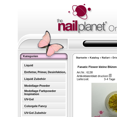
Kategorien
Startseite
»
Katalog
»
Nailart
»
Dri
Liquid
Fanatic Flower kleine Blüten 
Entfetter, Primer, Desinfektion,
Art.Nr.: 6138
Artikeldatenblatt drucken
Liquid Zubehör
Lieferzeit:
3-4 Tage
Modellage-Powder
Modellage Farbpowder
Inspiration
UV-Gel
Colorgele Fancy
UV-Gel Zubehör