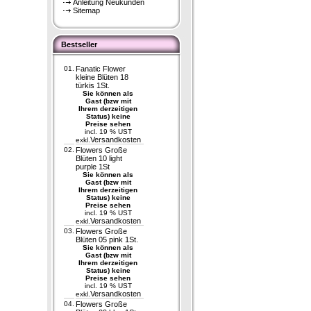
Anleitung Neukunden
Sitemap
Bestseller
01.
Fanatic Flower
kleine Blüten 18
türkis 1St.
Sie können als
Gast (bzw mit
Ihrem derzeitigen
Status) keine
Preise sehen
incl. 19 % UST
Versandkosten
exkl.
02.
Flowers Große
Blüten 10 light
purple 1St
Sie können als
Gast (bzw mit
Ihrem derzeitigen
Status) keine
Preise sehen
incl. 19 % UST
Versandkosten
exkl.
03.
Flowers Große
Blüten 05 pink 1St.
Sie können als
Gast (bzw mit
Ihrem derzeitigen
Status) keine
Preise sehen
incl. 19 % UST
Versandkosten
exkl.
04.
Flowers Große