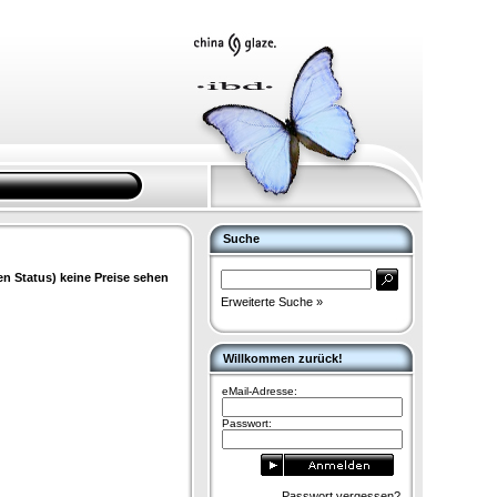
Suche
en Status) keine Preise sehen
Erweiterte Suche »
Willkommen zurück!
eMail-Adresse:
Passwort:
Passwort vergessen?