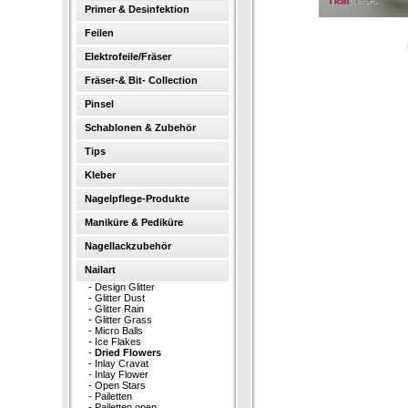
Primer & Desinfektion
Feilen
Elektrofeile/Fräser
Fräser-& Bit- Collection
Pinsel
Schablonen & Zubehör
Tips
Kleber
Nagelpflege-Produkte
Maniküre & Pediküre
Nagellackzubehör
Nailart
-
Design Glitter
-
Glitter Dust
-
Glitter Rain
-
Glitter Grass
-
Micro Balls
-
Ice Flakes
-
Dried Flowers
-
Inlay Cravat
-
Inlay Flower
-
Open Stars
-
Pailetten
-
Pailetten open