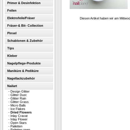
Primer & Desinfektion
Feilen
Elektrofeile/Fräser
Diesen Artikel haben wir am Mittw
Fräser-& Bit- Collection
Pinsel
Schablonen & Zubehör
Tips
Kleber
Nagelpflege-Produkte
Maniküre & Pediküre
Nagellackzubehör
Nailart
-
Design Glitter
-
Glitter Dust
-
Glitter Rain
-
Glitter Grass
-
Micro Balls
-
Ice Flakes
-
Dried Flowers
-
Inlay Cravat
-
Inlay Flower
-
Open Stars
-
Pailetten
-
Pailetten open