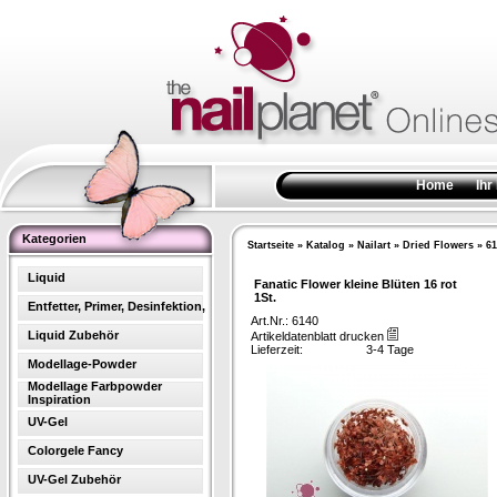
Home
Ihr
Kategorien
Startseite
»
Katalog
»
Nailart
»
Dried Flowers
»
61
Liquid
Fanatic Flower kleine Blüten 16 rot
1St.
Entfetter, Primer, Desinfektion,
Art.Nr.: 6140
Liquid Zubehör
Artikeldatenblatt drucken
Lieferzeit:
3-4 Tage
Modellage-Powder
Modellage Farbpowder
Inspiration
UV-Gel
Colorgele Fancy
UV-Gel Zubehör