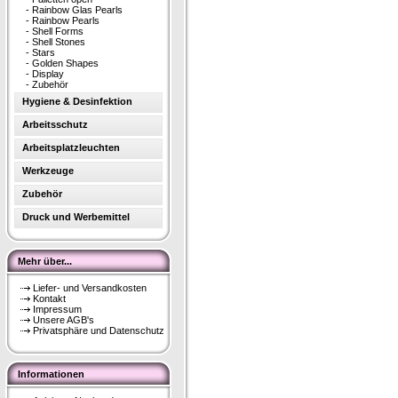
-
Rainbow Glas Pearls
-
Rainbow Pearls
-
Shell Forms
-
Shell Stones
-
Stars
-
Golden Shapes
-
Display
-
Zubehör
Hygiene & Desinfektion
Arbeitsschutz
Arbeitsplatzleuchten
Werkzeuge
Zubehör
Druck und Werbemittel
Mehr über...
Liefer- und Versandkosten
Kontakt
Impressum
Unsere AGB's
Privatsphäre und Datenschutz
Informationen