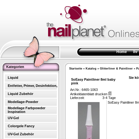
Home
Ihr
Kategorien
Startseite
»
Katalog
»
Glitterliner & Paintliner
»
Pa
Liquid
Sie kö
SoEasy Paintliner 8ml baby
pink
Entfetter, Primer, Desinfektion,
Art.Nr.: 6465-1063
Liquid Zubehör
Artikeldatenblatt drucken
Lieferzeit:
3-4 Tage
Modellage-Powder
SoEasy Paintliner 8m
Modellage Farbpowder
Inspiration
UV-Gel
Colorgele Fancy
UV-Gel Zubehör