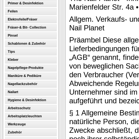
Primer & Desinfektion
Marienfelder Str. 4a 
Feilen
Allgem. Verkaufs- un
Elektrofeile/Fräser
Nail Planet
Fräser-& Bit- Collection
Pinsel
Präambel Diese allg
Schablonen & Zubehör
Lieferbedingungen fü
Tips
„AGB“ genannt, find
Kleber
von beweglichen Sac
Nagelpflege-Produkte
den Verbraucher (Ver
Maniküre & Pediküre
Abweichende Regelu
Nagellackzubehör
Unternehmer sind im
Nailart
aufgeführt und bezei
Hygiene & Desinfektion
Arbeitsschutz
§ 1 Allgemeine Besti
Arbeitsplatzleuchten
natürliche Person, d
Werkzeuge
Zwecke abschließt, d
Zubehör
noch ihrer selbständi