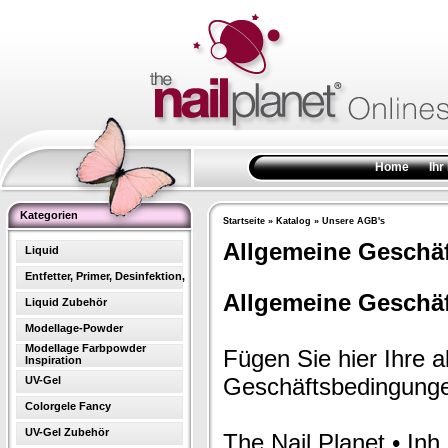
Home
Ihr
Kategorien
Startseite
»
Katalog
»
Unsere AGB's
Allgemeine Geschä
Liquid
Entfetter, Primer, Desinfektion,
Allgemeine Geschä
Liquid Zubehör
Modellage-Powder
Modellage Farbpowder
Fügen Sie hier Ihre 
Inspiration
Geschäftsbedingunge
UV-Gel
Colorgele Fancy
UV-Gel Zubehör
The Nail Planet • In