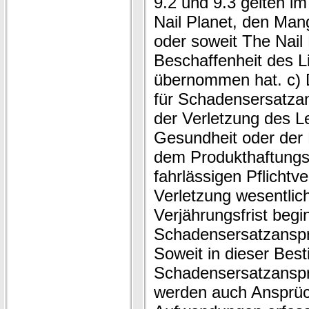
9.2 und 9.3 gelten i
Nail Planet, den Mang
oder soweit The Nail 
Beschaffenheit des L
übernommen hat. c) D
für Schadensersatzan
der Verletzung des L
Gesundheit oder der 
dem Produkthaftungsg
fahrlässigen Pflichtv
Verletzung wesentlich
Verjährungsfrist begin
Schadensersatzansprü
Soweit in dieser Be
Schadensersatzanspr
werden auch Ansprüch