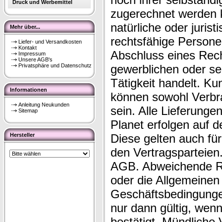
Druck und Werbemittel
zugerechnet werden k
natürliche oder juris
Mehr über...
rechtsfähige Personen
Liefer- und Versandkosten
Kontakt
Abschluss eines Rech
Impressum
Unsere AGB's
Privatsphäre und Datenschutz
gewerblichen oder se
Tätigkeit handelt. K
Informationen
können sowohl Verbr
Anleitung Neukunden
sein. Alle Lieferunge
Sitemap
Planet erfolgen auf 
Hersteller
Diese gelten auch fü
den Vertragsparteien.
AGB. Abweichende R
oder die Allgemeinen 
Geschäftsbedingunge
nur dann gültig, wenn 
bestätigt. Mündliche