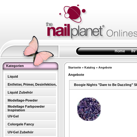
Home
Ihr
Kategorien
Startseite
»
Katalog
»
Angebote
Angebote
Liquid
Entfetter, Primer, Desinfektion,
Boogie Nights "Dare to Be Dazzling" 
Liquid Zubehör
Modellage-Powder
Modellage Farbpowder
Inspiration
UV-Gel
Colorgele Fancy
UV-Gel Zubehör