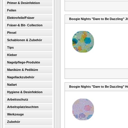
Primer & Desinfektion
Feilen
Elektrofeile/Fräser
Boogie Nights "Dare to Be Dazzling" Ji
Fräser-& Bit- Collection
Pinsel
Schablonen & Zubehör
Tips
Kleber
Nagelpflege-Produkte
Maniküre & Pediküre
Nagellackzubehör
Nailart
Boogie Nights "Dare to Be Dazzling" Ho
Hygiene & Desinfektion
Arbeitsschutz
Arbeitsplatzleuchten
Werkzeuge
Zubehör