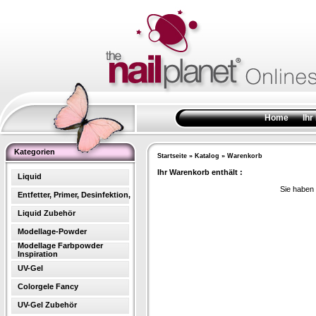
Home
Ihr
Kategorien
Startseite
»
Katalog
»
Warenkorb
Ihr Warenkorb enthält :
Liquid
Sie haben 
Entfetter, Primer, Desinfektion,
Liquid Zubehör
Modellage-Powder
Modellage Farbpowder
Inspiration
UV-Gel
Colorgele Fancy
UV-Gel Zubehör