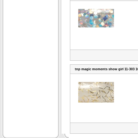
tnp magic moments show girl 11-303 1