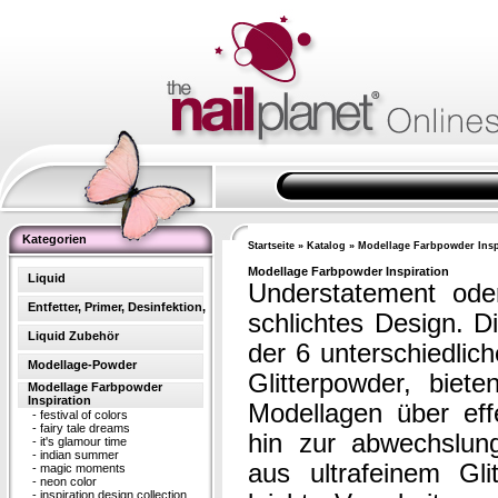
Kategorien
Startseite
»
Katalog
»
Modellage Farbpowder Insp
Modellage Farbpowder Inspiration
Liquid
Understatement oder
Entfetter, Primer, Desinfektion,
schlichtes Design. 
Liquid Zubehör
der 6 unterschiedlich
Modellage-Powder
Glitterpowder, biet
Modellage Farbpowder
Inspiration
Modellagen über effe
-
festival of colors
-
fairy tale dreams
hin zur abwechslun
-
it's glamour time
-
indian summer
aus ultrafeinem Gl
-
magic moments
-
neon color
-
inspiration design collection