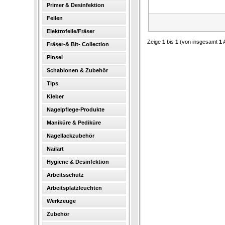
Primer & Desinfektion
Feilen
Elektrofeile/Fräser
Zeige
1
bis
1
(von insgesamt
1
A
Fräser-& Bit- Collection
Pinsel
Schablonen & Zubehör
Tips
Kleber
Nagelpflege-Produkte
Maniküre & Pediküre
Nagellackzubehör
Nailart
Hygiene & Desinfektion
Arbeitsschutz
Arbeitsplatzleuchten
Werkzeuge
Zubehör