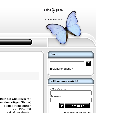
Suche
Erweiterte Suche »
Willkommen zurück!
eMail-Adresse:
Passwort:
nnen als Gast (bzw mit
em derzeitigen Status)
keine Preise sehen
incl. 19 % UST
exkl.
Versandkosten
Passwort vergessen?