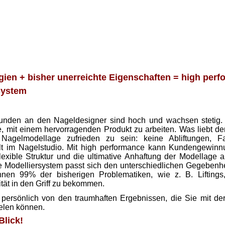
ien + bisher unerreichte Eigenschaften = high perf
system
unden an den Nageldesigner sind hoch und wachsen stetig. 
e, mit einem hervorragenden Produkt zu arbeiten. Was liebt de
agelmodellage zufrieden zu sein: keine Abliftungen, Far
alt im Nagelstudio. Mit high performance kann Kundengewin
flexible Struktur und die ultimative Anhaftung der Modellage 
 Modelliersystem passt sich den unterschiedlichen Gegebenh
hnen 99% der bisherigen Problematiken, wie z. B. Liftings
tät in den Griff zu bekommen.
persönlich von den traumhaften Ergebnissen, die Sie mit de
elen
können.
Blick!