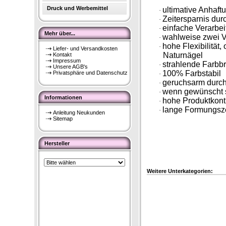
Druck und Werbemittel
ultimative Anhaft
·
Zeitersparnis durc
·
einfache Verarbei
·
Mehr über...
wahlweise zwei V
·
hohe Flexibilität
·
Liefer- und Versandkosten
Naturnägel
Kontakt
Impressum
strahlende Farbbr
·
Unsere AGB's
100% Farbstabil
Privatsphäre und Datenschutz
·
geruchsarm durch
·
wenn gewünscht 
·
Informationen
hohe Produktkontr
·
lange Formungszei
·
Anleitung Neukunden
Sitemap
Hersteller
Weitere Unterkategorien: