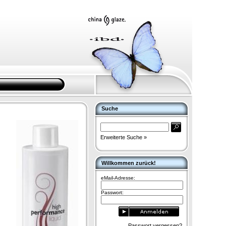
Suche
Erweiterte Suche »
Willkommen zurück!
eMail-Adresse:
Passwort:
Passwort vergessen?