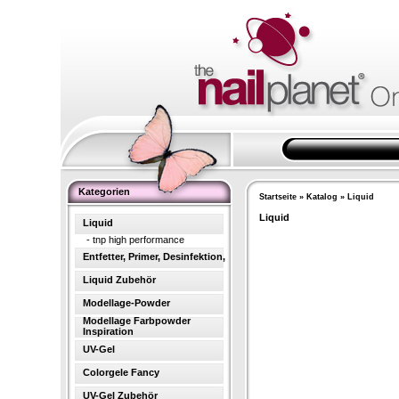
Kategorien
Startseite
»
Katalog
»
Liquid
Liquid
Liquid
-
tnp high performance
Entfetter, Primer, Desinfektion,
Liquid Zubehör
Modellage-Powder
Modellage Farbpowder
Inspiration
UV-Gel
Colorgele Fancy
UV-Gel Zubehör