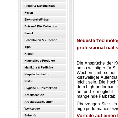
Primer & Desinfektion
Feilen
Elektrofeile/Fräser
Fräser-& Bit- Collection
Pinsel
Neueste Technolog
Schablonen & Zubehör
professional nail 
Tips
Kleber
Nagelpflege-Produkte
Die Ansprüche der K
umso wichtiger für Si
Maniküre & Pediküre
Wochen mit seiner N
Nagellackzubehör
kurzweiliger Aufenth
Nailart
leicht sein. Die hoch
dem high performance
Hygiene & Desinfektion
an und ermöglicht I
Arbeitsschutz
mangelnde Farbstabili
Arbeitsplatzleuchten
Überzeugen Sie sich 
high performance erzi
Werkzeuge
Vorteile auf einen 
Zubehör