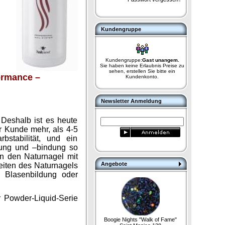
Kundengruppe
Kundengruppe:
Gast unangem.
Sie haben keine Erlaubnis Preise zu
sehen, erstellen Sie bitte ein
ormance –
Kundenkonto.
Newsletter Anmeldung
Deshalb ist es heute
r Kunde mehr, als 4-5
bstabilität, und ein
nung und –bindung so
an den Naturnagel mit
Angebote
eiten des Naturnagels
, Blasenbildung oder
r Powder-Liquid-Serie
Boogie Nights "Walk of Fame"