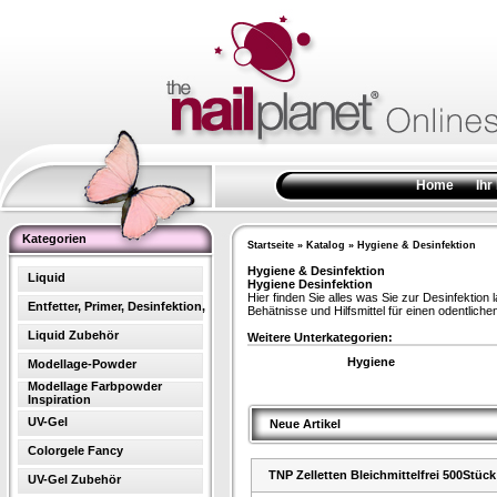
Home
Ihr
Kategorien
Startseite
»
Katalog
»
Hygiene & Desinfektion
Hygiene & Desinfektion
Liquid
Hygiene Desinfektion
Hier finden Sie alles was Sie zur Desinfekti
Entfetter, Primer, Desinfektion,
Behätnisse und Hilfsmittel für einen odentlichen
Liquid Zubehör
Weitere Unterkategorien:
Hygiene
Modellage-Powder
Modellage Farbpowder
Inspiration
UV-Gel
Neue Artikel
Colorgele Fancy
TNP Zelletten Bleichmittelfrei 500Stück
UV-Gel Zubehör