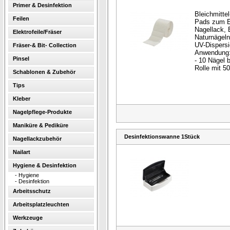
Primer & Desinfektion
Bleichmittel
Feilen
Pads zum E
Nagellack, 
Elektrofeile/Fräser
Naturnägeln
UV-Dispersi
Fräser-& Bit- Collection
Anwendung:
Pinsel
- 10 Nägel 
Rolle mit 5
Schablonen & Zubehör
Tips
Kleber
Nagelpflege-Produkte
Maniküre & Pediküre
Desinfektionswanne 1Stück
Nagellackzubehör
Nailart
Hygiene & Desinfektion
-
Hygiene
-
Desinfektion
Arbeitsschutz
Arbeitsplatzleuchten
Werkzeuge