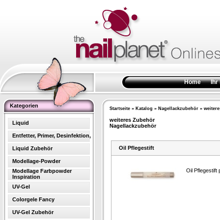
Home
Ihr
Kategorien
Startseite
»
Katalog
»
Nagellackzubehör
»
weiter
weiteres Zubehör
Liquid
Nagellackzubehör
Entfetter, Primer, Desinfektion,
Oil Pflegestift
Liquid Zubehör
Modellage-Powder
Oil Pflegestif
Modellage Farbpowder
Inspiration
UV-Gel
Colorgele Fancy
UV-Gel Zubehör