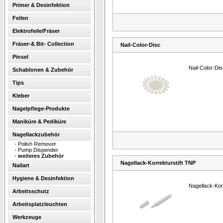
Primer & Desinfektion
Feilen
Elektrofeile/Fräser
Fräser-& Bit- Collection
Nail-Color-Disc
Pinsel
Nail-Color-Di
Schablonen & Zubehör
Tips
Kleber
Nagelpflege-Produkte
Maniküre & Pediküre
Nagellackzubehör
-
Polish Remover
-
Pump Dispender
-
weiteres Zubehör
Nagellack-Korrekturstift TNP
Nailart
Hygiene & Desinfektion
Nagellack-Kor
Arbeitsschutz
Arbeitsplatzleuchten
Werkzeuge