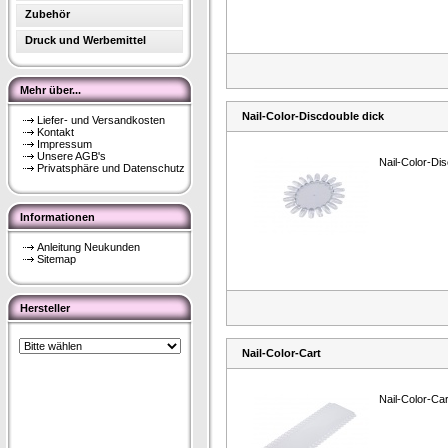
Zubehör
Druck und Werbemittel
Mehr über...
Nail-Color-Discdouble dick
Liefer- und Versandkosten
Kontakt
Impressum
Unsere AGB's
Nail-Color-Di
Privatsphäre und Datenschutz
Informationen
Anleitung Neukunden
Sitemap
Hersteller
Nail-Color-Cart
Nail-Color-Car