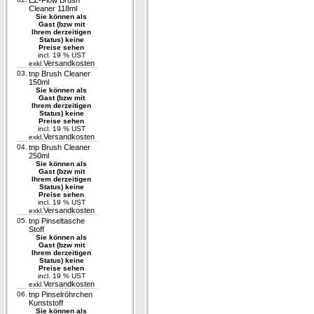
EZ-Flow Brush
Cleaner 118ml
Sie können als
Gast (bzw mit
Ihrem derzeitigen
Status) keine
Preise sehen
incl. 19 % UST
Versandkosten
exkl.
03.
tnp Brush Cleaner
150ml
Sie können als
Gast (bzw mit
Ihrem derzeitigen
Status) keine
Preise sehen
incl. 19 % UST
Versandkosten
exkl.
04.
tnp Brush Cleaner
250ml
Sie können als
Gast (bzw mit
Ihrem derzeitigen
Status) keine
Preise sehen
incl. 19 % UST
Versandkosten
exkl.
05.
tnp Pinseltasche
Stoff
Sie können als
Gast (bzw mit
Ihrem derzeitigen
Status) keine
Preise sehen
incl. 19 % UST
Versandkosten
exkl.
06.
tnp Pinselröhrchen
Kunststoff
Sie können als