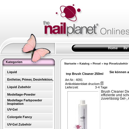
Home
Ihr
Kategorien
Startseite
»
Katalog
»
Pinsel
»
tnp Pinselzubehör
Liquid
Sie können a
tnp Brush Cleaner 250ml
Entfetter, Primer, Desinfektion,
Art.Nr.: 4091
Artikeldatenblatt drucken
Liquid Zubehör
Lieferzeit:
3-4 Tage
Brush Cleaner Die
Modellage-Powder
effiziente und sc
zuverlässig Gel-,
Modellage Farbpowder
Inspiration
UV-Gel
Colorgele Fancy
UV-Gel Zubehör