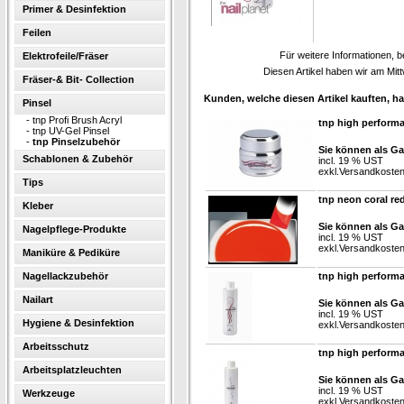
Primer & Desinfektion
Feilen
Für weitere Informationen, b
Elektrofeile/Fräser
Diesen Artikel haben wir am Mi
Fräser-& Bit- Collection
Kunden, welche diesen Artikel kauften, ha
Pinsel
-
tnp Profi Brush Acryl
tnp high perform
-
tnp UV-Gel Pinsel
-
tnp Pinselzubehör
Sie können als Ga
Schablonen & Zubehör
incl. 19 % UST
exkl.
Versandkoste
Tips
tnp neon coral re
Kleber
Sie können als Ga
Nagelpflege-Produkte
incl. 19 % UST
exkl.
Versandkoste
Maniküre & Pediküre
Nagellackzubehör
tnp high perform
Nailart
Sie können als Ga
incl. 19 % UST
Hygiene & Desinfektion
exkl.
Versandkoste
Arbeitsschutz
tnp high performa
Arbeitsplatzleuchten
Sie können als Ga
incl. 19 % UST
Werkzeuge
exkl.
Versandkoste