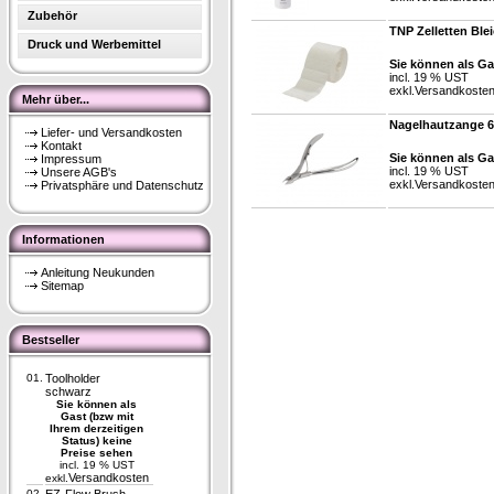
Zubehör
TNP Zelletten Blei
Druck und Werbemittel
Sie können als Ga
incl. 19 % UST
exkl.
Versandkoste
Mehr über...
Nagelhautzange 
Liefer- und Versandkosten
Kontakt
Sie können als Ga
Impressum
incl. 19 % UST
Unsere AGB's
exkl.
Versandkoste
Privatsphäre und Datenschutz
Informationen
Anleitung Neukunden
Sitemap
Bestseller
01.
Toolholder
schwarz
Sie können als
Gast (bzw mit
Ihrem derzeitigen
Status) keine
Preise sehen
incl. 19 % UST
Versandkosten
exkl.
02.