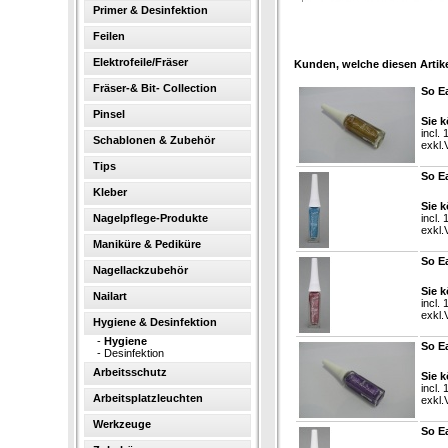
Primer & Desinfektion
Feilen
Elektrofeile/Fräser
Kunden, welche diesen Artike
Fräser-& Bit- Collection
So E
Pinsel
Sie k
incl.
Schablonen & Zubehör
exkl.
Tips
So Ea
Kleber
Sie k
Nagelpflege-Produkte
incl.
exkl.
Maniküre & Pediküre
So Ea
Nagellackzubehör
Sie k
Nailart
incl.
exkl.
Hygiene & Desinfektion
-
Hygiene
So Ea
-
Desinfektion
Arbeitsschutz
Sie k
incl.
Arbeitsplatzleuchten
exkl.
Werkzeuge
So Ea