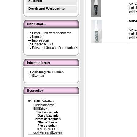
Zubehör
Sie k
incl.
Druck und Werbemittel
exkl.
SoEas
Mehr über...
Sie k
Liefer- und Versandkosten
incl.
Kontakt
exkl.
Impressum
Unsere AGB's
Privatsphäre und Datenschutz
Informationen
Anleitung Neukunden
Sitemap
Bestseller
01.
TNP Zelletten
Bleichmittelfrei
500Stück
Sie können als
Gast (bzw mit
Ihrem derzeitigen
Status) keine
Preise sehen
incl. 19 % UST
Versandkosten
exkl.