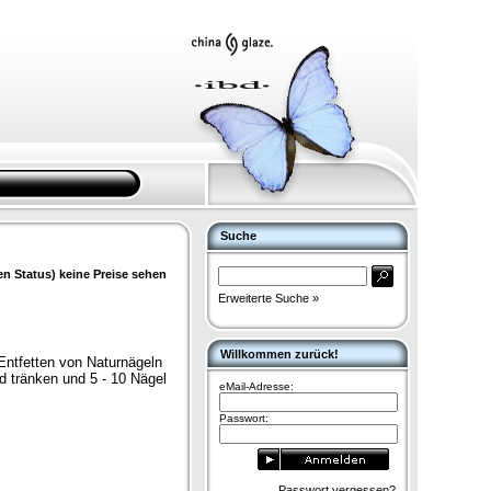
Suche
en Status) keine Preise sehen
Erweiterte Suche »
Willkommen zurück!
Entfetten von Naturnägeln
 tränken und 5 - 10 Nägel
eMail-Adresse:
Passwort:
Passwort vergessen?