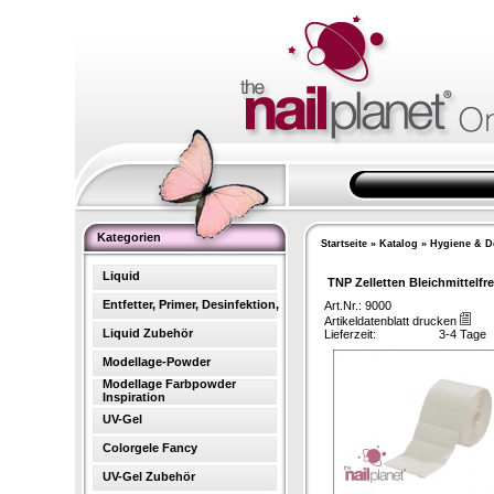
Kategorien
Startseite
»
Katalog
»
Hygiene & De
Liquid
TNP Zelletten Bleichmittelfr
Entfetter, Primer, Desinfektion,
Art.Nr.: 9000
Artikeldatenblatt drucken
Liquid Zubehör
Lieferzeit:
3-4 Tage
Modellage-Powder
Modellage Farbpowder
Inspiration
UV-Gel
Colorgele Fancy
UV-Gel Zubehör