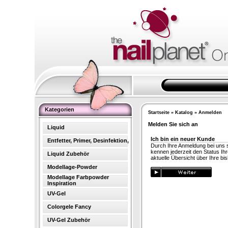
Kategorien
Startseite
»
Katalog
»
Anmelden
Melden Sie sich an
Liquid
Ich bin ein neuer Kunde
Entfetter, Primer, Desinfektion,
Durch Ihre Anmeldung bei uns si
kennen jederzeit den Status Ih
Liquid Zubehör
aktuelle Übersicht über Ihre bis
Modellage-Powder
Modellage Farbpowder
Inspiration
UV-Gel
Colorgele Fancy
UV-Gel Zubehör