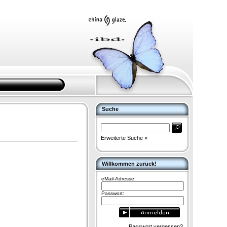
Suche
Erweiterte Suche »
Willkommen zurück!
eMail-Adresse:
Passwort:
Passwort vergessen?