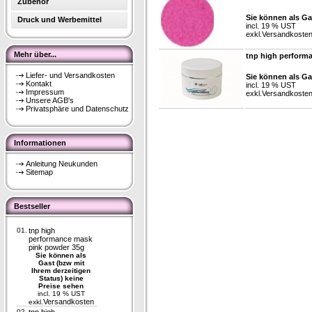
Zubehör
Sie können als Ga
Druck und Werbemittel
incl. 19 % UST
exkl.
Versandkoste
Mehr über...
tnp high perform
Liefer- und Versandkosten
Sie können als Ga
Kontakt
incl. 19 % UST
Impressum
exkl.
Versandkoste
Unsere AGB's
Privatsphäre und Datenschutz
Informationen
Anleitung Neukunden
Sitemap
Bestseller
01.
tnp high
performance mask
pink powder 35g
Sie können als
Gast (bzw mit
Ihrem derzeitigen
Status) keine
Preise sehen
incl. 19 % UST
Versandkosten
exkl.
02.