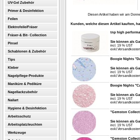
UV-Gel Zubehör
Primer & Desinfektion
Diesen Artikel haben wir am Donn
Feilen
Kunden, welche diesen Artikel kauften, ha
Elektrofeile/Fräser
tnp high performa
Fräser-& Bit- Collection
Sie können als Ga
Pinsel
incl. 19 % UST
exkl.
Versandkoste
Schablonen & Zubehör
Boogie Nights "Da
Tips
Kleber
Sie können als Ga
incl. 19 % UST
Nagelpflege-Produkte
exkl.
Versandkoste
Maniküre & Pediküre
Boogie Nights "Ca
Nagellackzubehör
Sie können als Ga
incl. 19 % UST
Nailart
exkl.
Versandkoste
Hygiene & Desinfektion
"Gemston Collect
Arbeitsschutz
Sie können als Ga
Arbeitsplatzleuchten
incl. 19 % UST
exkl.
Versandkoste
Werkzeuge
"Gemston Collect