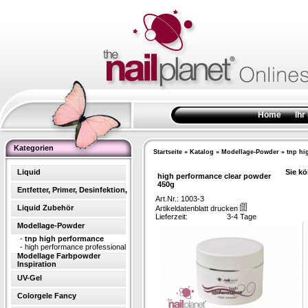
Home
Ihr
Kategorien
Startseite
»
Katalog
»
Modellage-Powder
»
tnp hi
Liquid
Sie kö
high performance clear powder
450g
Entfetter, Primer, Desinfektion,
Art.Nr.: 1003-3
Liquid Zubehör
Artikeldatenblatt drucken
Lieferzeit:
3-4 Tage
Modellage-Powder
-
tnp high performance
-
high performance professional
Modellage Farbpowder
Inspiration
UV-Gel
Colorgele Fancy