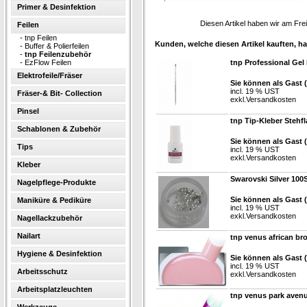
Primer & Desinfektion
Diesen Artikel haben wir am Fr
Feilen
-
tnp Feilen
Kunden, welche diesen Artikel kauften, ha
-
Buffer & Polierfeilen
-
tnp Feilenzubehör
-
EzFlow Feilen
tnp Professional Gel
Elektrofeile/Fräser
Sie können als Gast 
incl. 19 % UST
Fräser-& Bit- Collection
exkl.
Versandkosten
Pinsel
tnp Tip-Kleber Stehfl
Schablonen & Zubehör
Sie können als Gast 
Tips
incl. 19 % UST
exkl.
Versandkosten
Kleber
Swarovski Silver 100S
Nagelpflege-Produkte
Sie können als Gast 
Maniküre & Pediküre
incl. 19 % UST
exkl.
Versandkosten
Nagellackzubehör
Nailart
tnp venus african br
Hygiene & Desinfektion
Sie können als Gast 
incl. 19 % UST
Arbeitsschutz
exkl.
Versandkosten
Arbeitsplatzleuchten
tnp venus park avenu