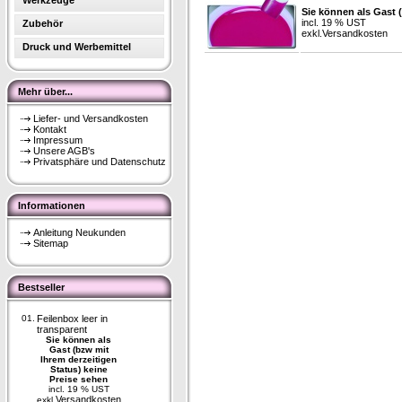
Werkzeuge
Sie können als Gast 
incl. 19 % UST
Zubehör
exkl.
Versandkosten
Druck und Werbemittel
Mehr über...
Liefer- und Versandkosten
Kontakt
Impressum
Unsere AGB's
Privatsphäre und Datenschutz
Informationen
Anleitung Neukunden
Sitemap
Bestseller
01.
Feilenbox leer in
transparent
Sie können als
Gast (bzw mit
Ihrem derzeitigen
Status) keine
Preise sehen
incl. 19 % UST
Versandkosten
exkl.