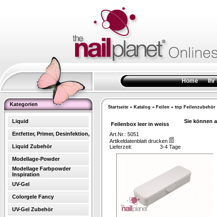
Home
Ihr
Kategorien
Startseite
»
Katalog
»
Feilen
»
tnp Feilenzubehör
Liquid
Sie können a
Feilenbox leer in weiss
Entfetter, Primer, Desinfektion,
Art.Nr.: 5051
Artikeldatenblatt drucken
Liquid Zubehör
Lieferzeit:
3-4 Tage
Modellage-Powder
Modellage Farbpowder
Inspiration
UV-Gel
Colorgele Fancy
UV-Gel Zubehör